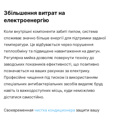
Збільшення витрат на
електроенергію
Коли внутрішні компоненти забиті пилом, система
споживає значно більше енергії для підтримки заданої
температури. Це відбувається через порушення
теплообміну та підвищене навантаження на двигун.
Регулярна мийка дозволяє повернути техніку до
заводських показників ефективності, що позитивно
позначається на ваших рахунках за електрику.
Професійне чищення під тиском із використанням
спеціальних антибактеріальних засобів видаляє бруд
навіть із важкодоступних місць, куди неможливо
дістатися самостійно.
Своевременная
чистка кондиционера
защити вашу