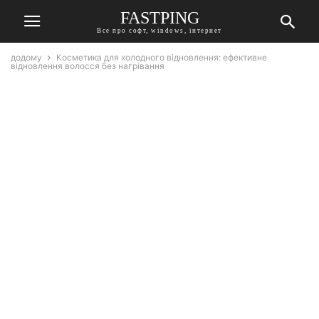
FASTPING
Все про софт, windows, інтернет
додому
Косметика для холодного відновлення: ефективне
відновлення волосся без нагрівання