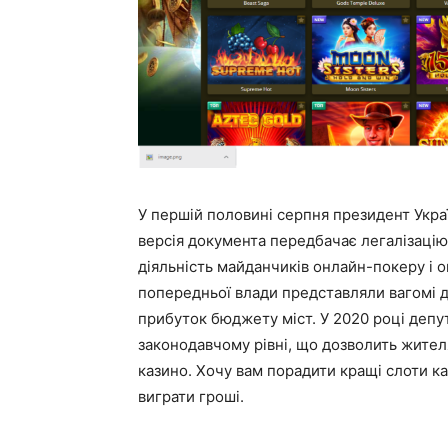
У першій половині серпня президент Украї
версія документа передбачає легалізацію
діяльність майданчиків онлайн-покеру і o
попередньої влади представляли вагомі до
прибуток бюджету міст. У 2020 році депу
законодавчому рівні, що дозволить жител
казино. Хочу вам порадити кращі слоти ка
виграти гроші.