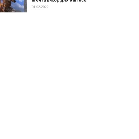
агента вихор для warface
01.02.2022