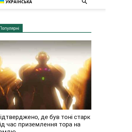
УКРАЇНСЬКА
Популярні
ідтверджено, де був тоні старк
ід час приземлення тора на
емлю...