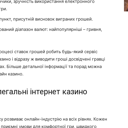
нчики, зручність використання електронного
гри.
пункт, присутній висновок виграних грошей.
аний діапазон валют: найпопулярніші – гривня,
оцесі ставок грошей робить будь-який сервіс
зино і відразу ж виводити гроші досвідчені гравці
х. Більше детальної інформації та порад можна
айн казино.
егальні інтернет казино
у розвиває онлайн-індустрію на всіх рівнях. Кожен
 приємні умови для комфортної гри, швидкого