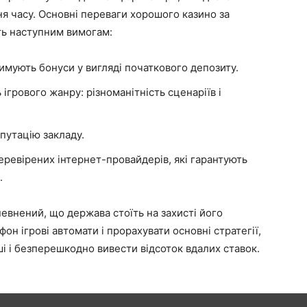
я часу. Основні переваги хорошого казино за
ть наступним вимогам:
имують бонуси у вигляді початкового депозиту.
ь ігрового жанру: різноманітність сценаріїв і
епутацію закладу.
еревірених інтернет-провайдерів, які гарантують
.
евнений, що держава стоїть на захисті його
он ігрові автомати і прорахувати основні стратегії,
і і безперешкодно вивести відсоток вдалих ставок.