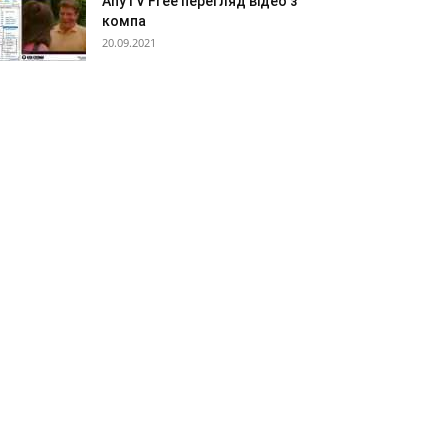
AnyTV Free перегляд відео з
компа
20.09.2021