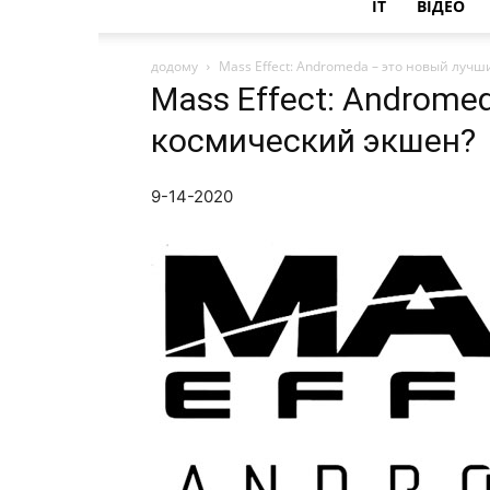
IT
ВІДЕО
додому
Mass Effect: Andromeda – это новый луч
Mass Effect: Androme
космический экшен?
9-14-2020