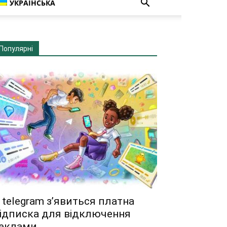
УКРАЇНСЬКА
Популярні
 telegram з’явиться платна
ідписка для відключення
еклами