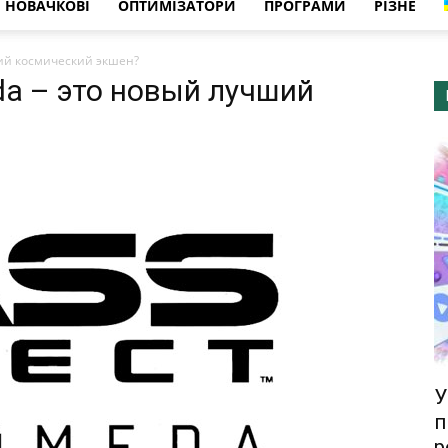
НОВАЧКОВІ
ОПТИМІЗАТОРИ
ПРОГРАМИ
РІЗНЕ
ший космический экшен?
da – это новый лучший
У
п
р