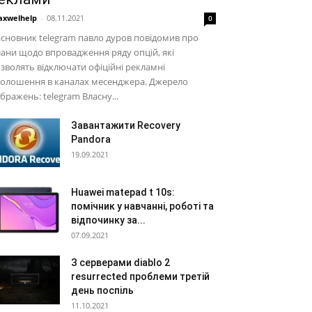
xwelhelp
-
08.11.2021
0
сновник telegram павло дуров повідомив про
ани щодо впровадження ряду опцій, які
зволять відключати офіційні рекламні
голошення в каналах месенджера. Джерело
бражень: telegram Власну...
Завантажити Recovery
Pandora
19.09.2021
Huawei matepad t 10s:
помічник у навчанні, роботі та
відпочинку за...
07.09.2021
З серверами diablo 2
resurrected проблеми третій
день поспіль
11.10.2021