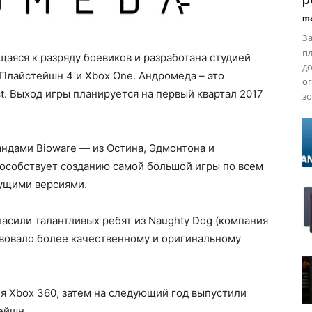
ma
За
пл
ящаяся к разряду боевиков и разработана студией
до
Плайстейшн 4 и Xbox One. Андромеда – это
о
ct. Выход игры планируется на первый квартал 2017
зо
ндами Bioware — из Остина, Эдмонтона и
пособствует созданию самой большой игры по всем
дущими версиями.
гласили талантливых ребят из Naughty Dog (компания
твовало более качественному и оригинальному
ля Xbox 360, затем на следующий год выпустили
ейшн.