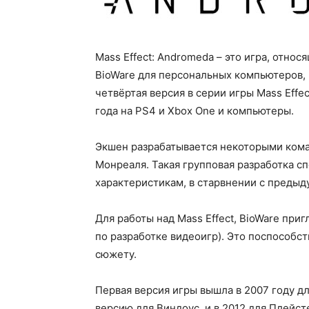
Mass Effect: Andromeda – это игра, относ
BioWare для персональных компьютеров, 
четвёртая версия в серии игры Mass Effe
года на PS4 и Xbox One и компьютеры.
Экшен разрабатывается некоторыми кома
Монреаля. Такая групповая разработка с
характеристикам, в старвнении с преды
Для работы над Mass Effect, BioWare при
по разработке видеоигр). Это поспособс
сюжету.
Первая версия игры вышла в 2007 году д
версию для Виндоус, и в 2012 для Плейст