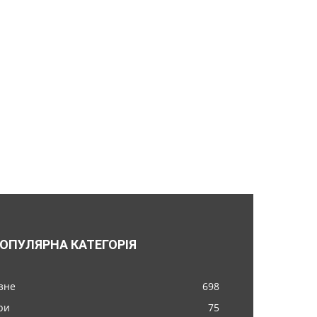
ОПУЛЯРНА КАТЕГОРІЯ
ізне
698
ри
75