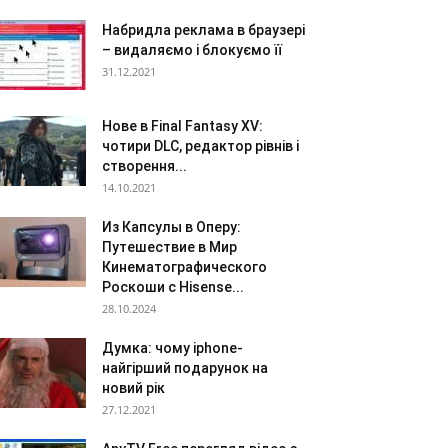
Набридла реклама в браузері
– видаляємо і блокуємо її
31.12.2021
Нове в Final Fantasy XV:
чотири DLC, редактор рівнів і
створення...
14.10.2021
Из Капсулы в Оперу:
Путешествие в Мир
Кинематографического
Роскоши с Hisense...
28.10.2024
Думка: чому iphone-
найгірший подарунок на
новий рік
27.12.2021