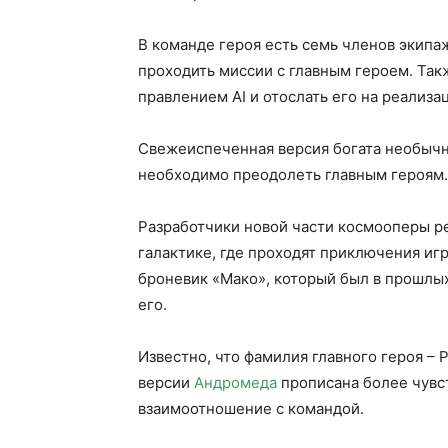
В команде героя есть семь членов экипа
проходить миссии с главным героем. Так
правлением AI и отослать его на реализ
Свежеиспеченная версия богата необыч
необходимо преодолеть главным героям.
Разработчики новой части космооперы р
галактике, где проходят приключения игр
броневик «Мако», который был в прошлых
его.
Известно, что фамилия главного героя – 
версии
Андромеда
прописана более чувст
взаимоотношение с командой.