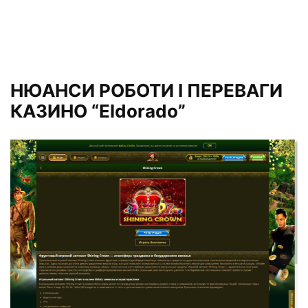
НЮАНСИ РОБОТИ І ПЕРЕВАГИ
КАЗИНО “Eldorado”