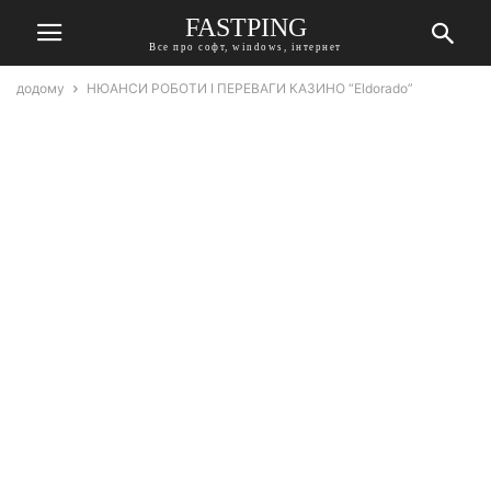
FASTPING
Все про софт, windows, інтернет
додому
НЮАНСИ РОБОТИ І ПЕРЕВАГИ КАЗИНО “Eldorado”