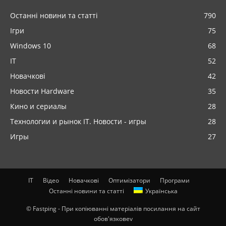
Останні новини та статті
790
Ігри
75
Windows 10
68
IT
52
Новачкові
42
Новости Hardware
35
Кино и сериалы
28
Технологии и рынок IT. Новости - игры
28
Игры
27
IT
Відео
Новачкові
Оптимізатори
Програми
Останні новини та статті
Українська
© Fastping - При копіюванні матеріалів посилання на сайт
обов'язковеv