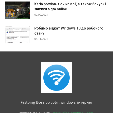
Karin previon-тюнінг мрії, а також бонуси і
знижки в gta online...
09.09.2021
Робимо відкат Windows 10 до робочого
стану
08.11.2021
Fastping Все про софт, windows, інтернет
зв'язатися з нами:
maxwelhelp@gmail.com