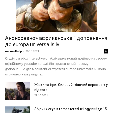
Анонсовано» африканське ” доповнення
до europa universalis iv
maxwelhelp
-
20.10.2021
0
Студія paradox interactive опублікувала новий трейлер на своєму
офіційному youtube-каналі. Він присвячений новому
доповненню для масштабної стратегії europa universalis iv. Воно
отримало назву origins...
Жінки та ігри. Сильний жіночий персонаж у
відеогрі
29.10.2021
Збірник crysis remastered trilogy вийде 15