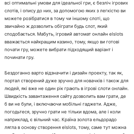
всі оптимальні умови для ідеальної гри, є безліч ігрових
слотів, і опису до них, за допомогою яких з легкістю ви
можете розібратися в тому чи іншому слоті, що
звичайно ж дозволить обіграти будь слот, який
сподобається. Мабуть, ігровий автомат онлайн elslots
вважається найкращим казино, тому, якщо ви готові
почати гру, можете вибрати підходящий варіант і
починати гру.
Бездоганно варто відзначити і дизайн проекту, так як,
портал створений дуже зручно для новачків і також для
людей, які вже не один рік грають в ігрові слоти онлайн.
Швидкість завантаження сайту дозволить вам грати, де
б ви не були, і включаючи мобільні гаджети. Адже,
погодьтеся, зручно грати не тільки вдома, але і коли
наприклад, є вільний час. Країна золота ельдорадо
лягла в основу створення elslots, тому, саме тут можна