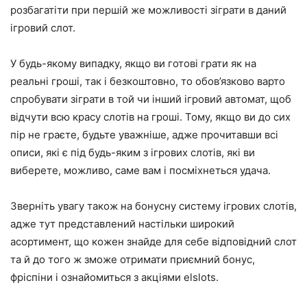
розбагатіти при першій же можливості зіграти в даний
ігровий слот.
У будь-якому випадку, якщо ви готові грати як на
реальні гроші, так і безкоштовно, то обов’язково варто
спробувати зіграти в той чи інший ігровий автомат, щоб
відчути всю красу слотів на гроші. Тому, якщо ви до сих
пір не граєте, будьте уважніше, адже прочитавши всі
описи, які є під будь-яким з ігрових слотів, які ви
виберете, можливо, саме вам і посміхнеться удача.
Зверніть увагу також на бонусну систему ігрових слотів,
адже тут представлений настільки широкий
асортимент, що кожен знайде для себе відповідний слот
та й до того ж зможе отримати приємний бонус,
фріспіни і ознайомиться з акціями elslots.