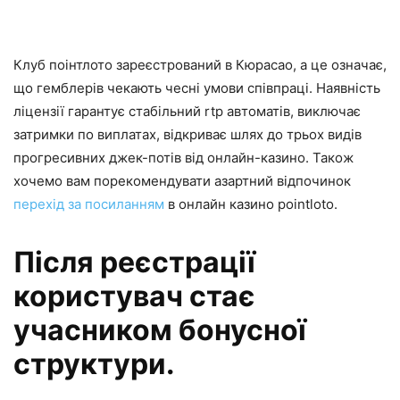
Клуб поінтлото зареєстрований в Кюрасао, а це означає,
що гемблерів чекають чесні умови співпраці. Наявність
ліцензії гарантує стабільний rtp автоматів, виключає
затримки по виплатах, відкриває шлях до трьох видів
прогресивних джек-потів від онлайн-казино. Також
хочемо вам порекомендувати азартний відпочинок
перехід за посиланням
в онлайн казино pointloto.
Після реєстрації
користувач стає
учасником бонусної
структури.