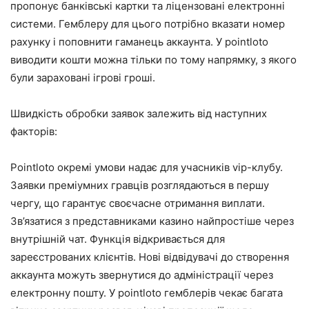
пропонує банківські картки та ліцензовані електронні
системи. Гемблеру для цього потрібно вказати номер
рахунку і поповнити гаманець аккаунта. У pointloto
виводити кошти можна тільки по тому напрямку, з якого
були зараховані ігрові гроші.
Швидкість обробки заявок залежить від наступних
факторів:
Pointloto окремі умови надає для учасників vip-клубу.
Заявки преміумних гравців розглядаються в першу
чергу, що гарантує своєчасне отримання виплати.
Зв’язатися з представниками казино найпростіше через
внутрішній чат. Функція відкривається для
зареєстрованих клієнтів. Нові відвідувачі до створення
аккаунта можуть звернутися до адміністрації через
електронну пошту. У pointloto гемблерів чекає багата