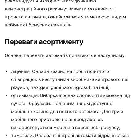
рекомендується скористатися функцією
демонстраційного режиму: вивчити можливості
ігрового автомата, ознайомитися з тематикою, видом
побічних і бонусних символів.
Переваги асортименту
Основні переваги автоматів полягають в наступному:
ліцензія. Онлайн казино на гроші поінтлото
співпрацює з наступними виробниками ігрового пз:
playson, nextgen, gaminator, igrosoft та інші;
оптимізація. Вибірка ігрових слотів оптимізована під
сучасні браузери. Подібним чином доступно
мобільне казино для певного автомата. Для гри з
мобільного пристрою на андроїд або ios
використовується мобільна версія веб-ресурсу;
тематизм. Релевантні ігрові автомати відрізняються