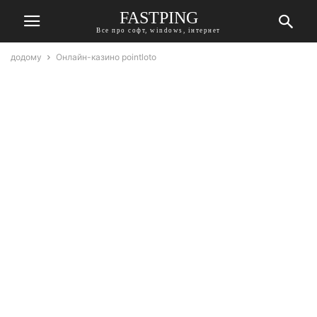
FASTPING
Все про софт, windows, інтернет
додому
Онлайн-казино pointloto