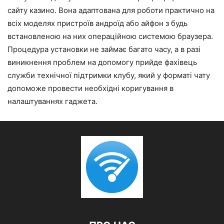
сайту казино. Вона адаптована для роботи практично на
всіх моделях пристроїв андроїд або айфон з будь
встановленою на них операційною системою браузера.
Процедура установки не займає багато часу, а в разі
виникнення проблем на допомогу прийде фахівець
служби технічної підтримки клубу, який у форматі чату
допоможе провести необхідні коригування в
налаштуваннях гаджета.