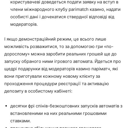
користувачеві доведеться подати заявку на вступ в
члени міжнародного клубу parimatch казино, надати
особисті дані і дочекатися ствердної відповіді від
модераторів.
І якщо демонстраційний режим, це всього лише
можливість розважитися, то за допомогою гри «по-
дорослому» можна заробити реальних грошей ще до
запуску обраного ними ігрового автомата. Йдеться про
щедрі подарунки від модераторів казино паріматч, які
вони приготували кожному новому клієнту за
проходження процедури реєстрації та активацію
депозиту в особистому кабінеті:
десятки фрі спінів-безкоштовних запусків автоматів з
встановленими на них реальними грошовими
ставками.