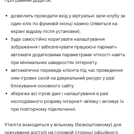
Програмний додаток:
дозволить проводити вхід у віртуальні зали клубу за
один клік по фірмовій іконці казино (з’явиться на
екрані відразу після установки).
буде самостійно коригувати налаштування
зображення і забезпечувати працюючі паріматч
автомати додатковими параметрами чіткості навіть
при мінімальних швидкостях інтернету.
автоматично переведе клієнта під час проведення
ним ігрових сесій на дзеркальний ресурс у разі
блокування основного сайту.
збереже всі ігрові дані і налаштування в разі
несподіваного розриву інтернет-зв’язку і активує їх
при повторному підключенні.
Утиліта знаходиться у вільному (безкоштовному) для
скачування доступі на головній сторінці офіційного