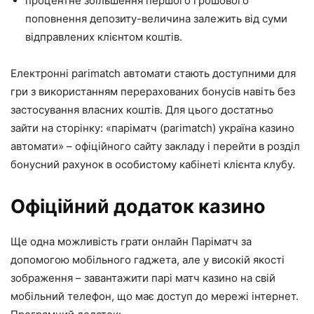
процентне збільшення першого грошового
поповнення депозиту-величина залежить від суми
відправлених клієнтом коштів.
Електронні parimatch автомати стають доступними для
гри з використанням перерахованих бонусів навіть без
застосування власних коштів. Для цього достатньо
зайти на сторінку: «паріматч (parimatch) україна казино
автомати» – офіційного сайту закладу і перейти в розділ
бонусний рахунок в особистому кабінеті клієнта клубу.
Офіційний додаток казино
Ще одна можливість грати онлайн Паріматч за
допомогою мобільного гаджета, але у високій якості
зображення – завантажити парі матч казино на свій
мобільний телефон, що має доступ до мережі інтернет.