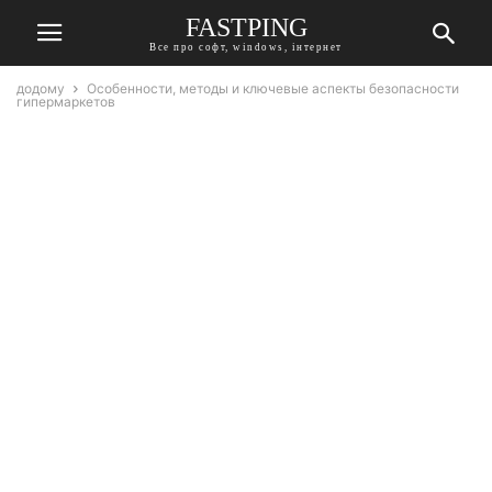
FASTPING
Все про софт, windows, інтернет
додому
Особенности, методы и ключевые аспекты безопасности
гипермаркетов