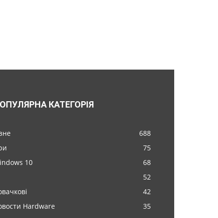
ОПУЛЯРНА КАТЕГОРІЯ
ізне
688
ри
75
indows 10
68
52
овачкові
42
овости Hardware
35