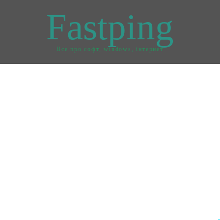
Fastping
Все про софт, windows, інтернет