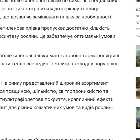
аж поліетиленової плівки не вимагає спеціальних
ma
зрізається та кріпиться до каркасу теплиці.
До
ро
 що дозволяє замінювати плівку за необхідності.
пл
етиленова плівка пропускає достатню кількість
мо
ко
тосинтезу рослин. Це забезпечує оптимальні умови
поліетиленові плівки мають хороші термоізоляційні
вати тепло всередині теплиці в холодну пору року і
На ринку представлений широкий асортимент
ься товщиною, щільністю, світлопроникністю та
тиультрафіолетове покриття, краплинний ефект).
нт для різних кліматичних умов та видів рослин.
й варіант, який використовується для сезонних