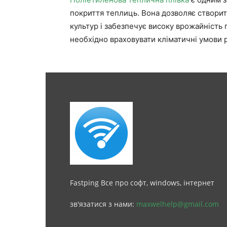
покриття теплиць. Вона дозволяє створи
культур і забезпечує високу врожайність 
необхідно враховувати кліматичні умови 
Fastping Все про софт, windows, інтернет
зв'язатися з нами:
maxwelhelp@gmail.com