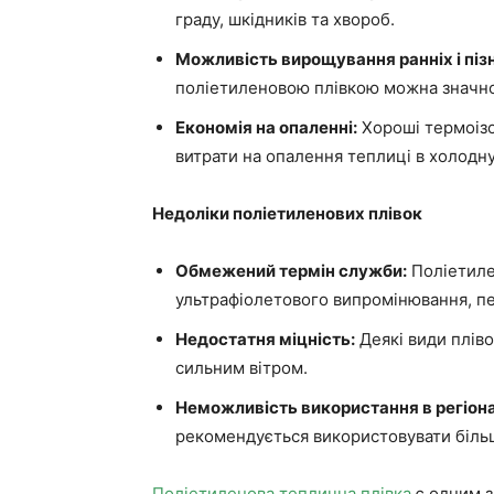
граду, шкідників та хвороб.
Можливість вирощування ранніх і пізн
поліетиленовою плівкою можна значно
Економія на опаленні:
Хороші термоізо
витрати на опалення теплиці в холодну
Недоліки поліетиленових плівок
Обмежений термін служби:
Поліетилен
ультрафіолетового випромінювання, п
Недостатня міцність:
Деякі види плів
сильним вітром.
Неможливість використання в регіона
рекомендується використовувати більш
Поліетиленова теплична плівка
є одним з