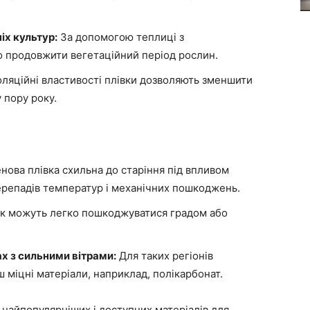
іх культур:
За допомогою теплиці з
 продовжити вегетаційний період рослин.
ляційні властивості плівки дозволяють зменшити
 пору року.
ова плівка схильна до старіння під впливом
ерепадів температур і механічних пошкоджень.
ок можуть легко пошкоджуватися градом або
х з сильними вітрами:
Для таких регіонів
 міцні матеріали, наприклад, полікарбонат.
 найпопулярніших і доступних матеріалів для