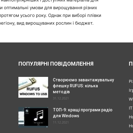
ти оптимальні умови для вирощування різних
протягом усього року. Однак при виборі плівки
регіону, вид вирощуваних рослин і бюджет.
ПОПУЛЯРНІ ПОВІДОМЛЕННЯ
П
Створюємо завантажувальну
Р
флешку RUFUS: кілька
Іг
методів
31.12.2021
W
IT
ТОП-9: кращі програми радіо
для Windows
Н
11.12.2021
Н