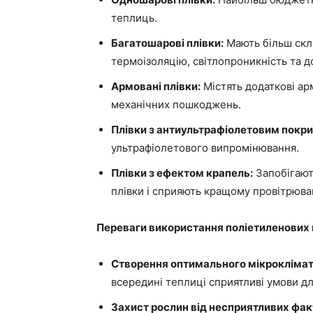
теплиць.
Багатошарові плівки:
Мають більш скл
термоізоляцію, світлопроникність та до
Армовані плівки:
Містять додаткові арм
механічних пошкоджень.
Плівки з антиультрафіолетовим покри
ультрафіолетового випромінювання.
Плівки з ефектом крапель:
Запобігают
плівки і сприяють кращому провітрюва
Переваги використання поліетиленових 
Створення оптимального мікроклімат
всередині теплиці сприятливі умови дл
Захист рослин від несприятливих фак