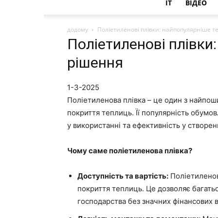
IT
ВІДЕО
додому
Поліетиленові плівки: найпопулярніше 
Поліетиленові плівки
рішення
1-3-2025
Поліетиленова плівка – це один з найпош
покриття теплиць. Її популярність обумовл
у використанні та ефективність у створе
Чому саме поліетиленова плівка?
Доступність та вартість:
Поліетиленов
покриття теплиць. Це дозволяє багать
господарства без значних фінансових в