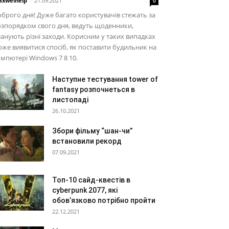
xwelhelp
-
21.09.2021
0
брого дня! Дуже багато користувачів стежать за
зпорядком свого дня, ведуть щоденники,
анують різні заходи. Корисним у таких випадках
же виявитися спосіб, як поставити будильник на
мпютері Windows 7 8 10.
Наступне тестування tower of
fantasy розпочнеться в
листопаді
26.10.2021
Збори фільму “шан-чи”
встановили рекорд
07.09.2021
Топ-10 сайд-квестів в
cyberpunk 2077, які
обов’язково потрібно пройти
22.12.2021