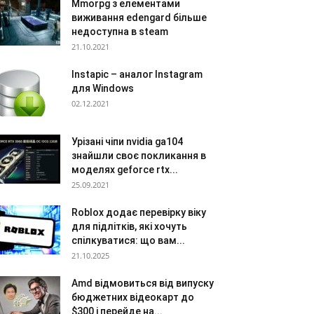
Mmorpg з елементами
виживання edengard більше
недоступна в steam
21.10.2021
Instapic – аналог Instagram
для Windows
02.12.2021
Урізані чіпи nvidia ga104
знайшли своє покликання в
моделях geforce rtx...
25.09.2021
Roblox додає перевірку віку
для підлітків, які хочуть
спілкуватися: що вам...
21.10.2025
Amd відмовиться від випуску
бюджетних відеокарт до
$300 і перейде на...