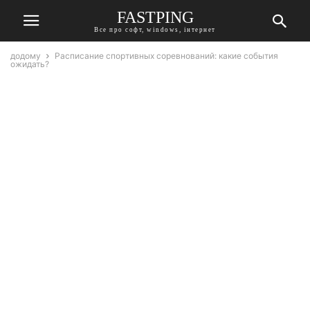
FASTPING
Все про софт, windows, інтернет
додому
Расписание спортивных соревнований: какие события
ожидать?