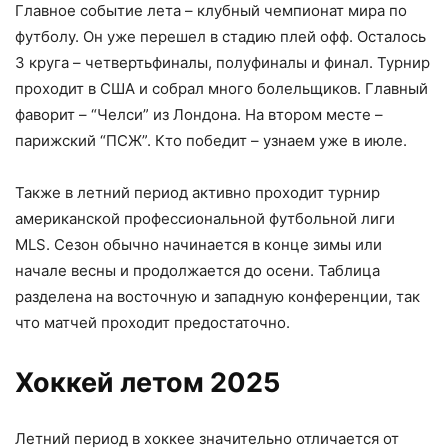
Главное событие лета – клубный чемпионат мира по
футболу. Он уже перешел в стадию плей офф. Осталось
3 круга – четвертьфиналы, полуфиналы и финал. Турнир
проходит в США и собрал много болельщиков. Главный
фаворит – “Челси” из Лондона. На втором месте –
парижский “ПСЖ”. Кто победит – узнаем уже в июле.
Также в летний период активно проходит турнир
американской профессиональной футбольной лиги
MLS. Сезон обычно начинается в конце зимы или
начале весны и продолжается до осени. Таблица
разделена на восточную и западную конференции, так
что матчей проходит предостаточно.
Хоккей летом 2025
Летний период в хоккее значительно отличается от