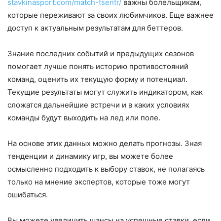
stavkinasport.com/match-tsentr/
важны болельщикам,
которые переживают за своих любимчиков. Еще важнее
доступ к актуальным результатам для беттеров.
Знание последних событий и предыдущих сезонов
помогает лучше понять историю противостояний
команд, оценить их текущую форму и потенциал.
Текущие результаты могут служить индикатором, как
сложатся дальнейшие встречи и в каких условиях
команды будут выходить на лед или поле.
На основе этих данных можно делать прогнозы. Зная
тенденции и динамику игр, вы можете более
осмысленно подходить к выбору ставок, не полагаясь
только на мнение экспертов, которые тоже могут
ошибаться.
Вы можете увеличить шансы на успешные ставки, если