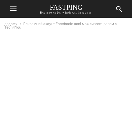
FASTPING
Все про софт, windows, інтернет
додому
Рекламний акаунт Facebook: нові можливості разом з
Tech4You