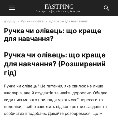
FASTPING
Все про софт, windows, інтернет
додому
Ручка чи олівець: що краще для навчання?
Ручка чи олівець: що краще
для навчання?
Ручка чи олівець: що краще
для навчання? (Розширений
гід)
Ручка чи олівець? Це питання, яке хвилює не лише
школярів, але й студентів та навіть дорослих. Обидва
види письмового приладдя мають свої переваги та
недоліки, і вибір залежить від конкретних завдань та
особистих вподобань. Давайте розберемося, що ж