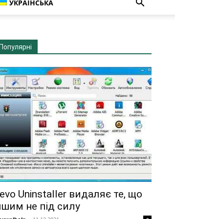
УКРАЇНСЬКА
Популярні
evo Uninstaller видаляє те, що
ншим не під силу