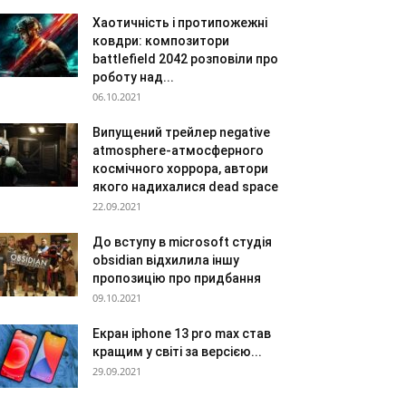
Хаотичність і протипожежні
ковдри: композитори
battlefield 2042 розповіли про
роботу над...
06.10.2021
Випущений трейлер negative
atmosphere-атмосферного
космічного хоррора, автори
якого надихалися dead space
22.09.2021
До вступу в microsoft студія
obsidian відхилила іншу
пропозицію про придбання
09.10.2021
Екран iphone 13 pro max став
кращим у світі за версією...
29.09.2021