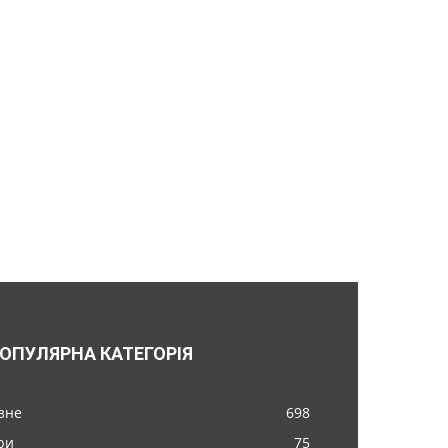
ОПУЛЯРНА КАТЕГОРІЯ
ізне
698
ри
75