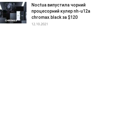
Noctua випустила чорний
процесорний кулер nh-u12a
chromax.black за $120
12.10.2021