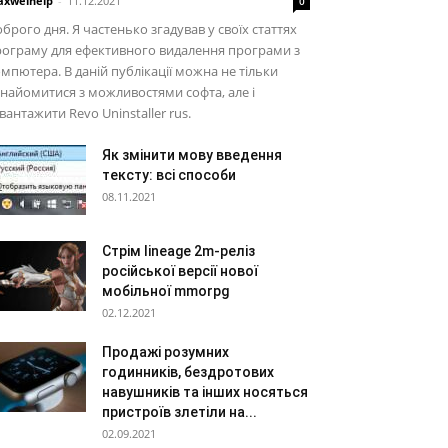
xwelhelp
-
11.12.2021
0
брого дня. Я частенько згадував у своїх статтях
ограму для ефективного видалення програми з
мпютера. В даній публікації можна не тільки
найомитися з можливостями софта, але і
вантажити Revo Uninstaller rus.
Як змінити мову введення
тексту: всі способи
08.11.2021
Стрім lineage 2m-реліз
російської версії нової
мобільної mmorpg
02.12.2021
Продажі розумних
годинників, бездротових
навушників та інших носяться
пристроїв злетіли на...
02.09.2021