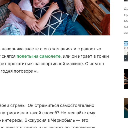
ma
До
пр
ко
оз
за
 наверняка знаете о его желаниях и с радостью
у снятся
полеты на самолете
, или он играет в гонки
ает прокатиться на спортивной машине. О чем он
егодня поговорим.
своей страны. Он стремиться самостоятельно
 патриотизм в такой способ? Не мешайте ему
о интересы. Экскурсия в Чернобыль — это
е пишут в книгах и не скажут по телевизору.