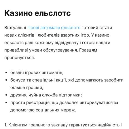
Казино ельслотс
Віртуальні
ігрові автомати ельслотс
готовий вітати
нових клієнтів і любителів азартних ігор. У казино
ельслотс раді кожному відвідувачу і готові надати
привабливі умови обслуговування. Гравцям
пропонується:
безліч ігрових автоматів;
бонуси та спеціальні акції, які допомагають заробити
більше грошей;
дружня, чуйна служба підтримки;
проста реєстрація, що дозволяє авторизуватися за
допомогою соціальних мереж.
1. Клієнтам грального закладу гарантується надійність і