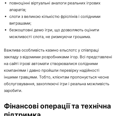
повноцінні віртуальні аналоги реальних ігрових
апаратів;
слоти з великою кількістю фріспінів і солідними
виграшами;
безкоштовні демо ігри, що дозволяють оцінити
можливості слота, не ризикуючи грошима.
Важлива особливість казино ельслотс у співпраці
закладу з відомими розробниками ігор. Всі представлені
на сайті ігрові автомати створювалися солідними
компаніями і давно пройшли перевірку надійності
іншими гравцями. Тобто, клієнтам пропонується чесне
обслуговування, захоплюючі ігри і реальна можливість
заробити.
Фінансові операції та технічна
підтримка