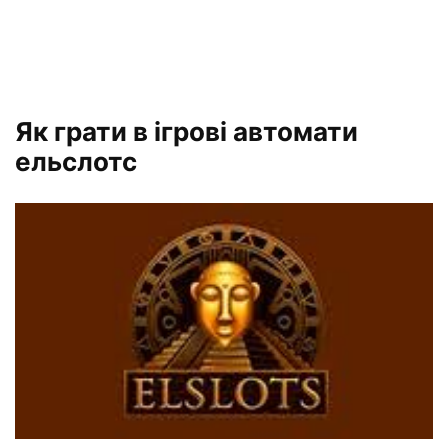
Як грати в ігрові автомати
ельслотс