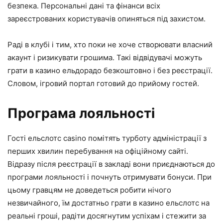
безпека. Персональні дані та фінанси всіх
зареєстрованих користувачів опиняться під захистом.
Раді в клубі і тим, хто поки не хоче створювати власний
акаунт і ризикувати грошима. Такі відвідувачі можуть
грати в казино ельдорадо безкоштовно і без реєстрації.
Словом, ігровий портал готовий до прийому гостей.
Програма лояльності
Гості ельслотс casino помітять турботу адміністрації з
перших хвилин перебування на офіційному сайті.
Відразу після реєстрації в закладі вони приєднаються до
програми лояльності і почнуть отримувати бонуси. При
цьому гравцям не доведеться робити нічого
незвичайного, їм достатньо грати в казино ельслотс на
реальні гроші, радіти досягнутим успіхам і стежити за