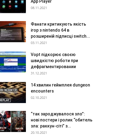
App Player
08.11.2021
Фанати критикують якість
ігор з nintendo 64 в
розширеній підписці switch...
03.11.2021
Vopt підкорює своєю
швидкістю роботи при
дефрагментировании
31.12.2021
14 хвилин геймплея dungeon
encounters
02.10.2021
“так зароджувалося зло”:
нові постери і ролик “обитель
зла: раккун-сіті” з...
20.10.2021