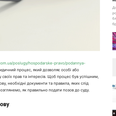
ma
До
ро
бл
бр
.com.ua/poslugy/hospodarske-pravo/podannya-
дичний процес, який дозволяє особі або
у своїх прав та інтересів. Щоб процес був успішним,
ву, необхідні документи та правила, яких слід
розглянемо, як правильно подати позов до суду.
зову