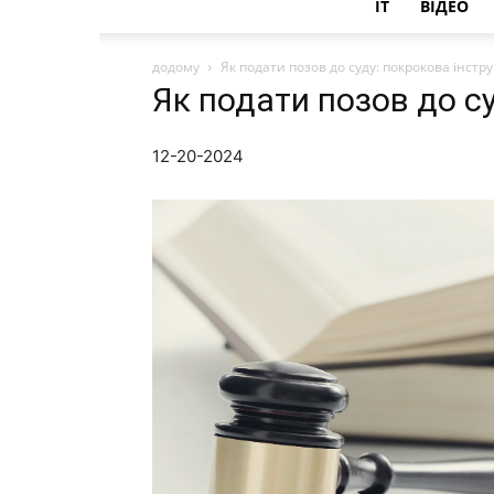
IT
ВІДЕО
додому
Як подати позов до суду: покрокова інстру
Як подати позов до су
12-20-2024