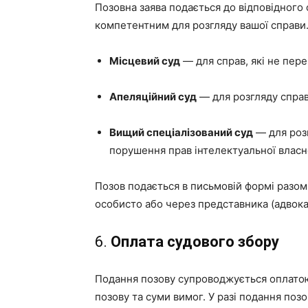
Позовна заява подається до відповідного 
компетентним для розгляду вашої справи
Місцевий суд
— для справ, які не пер
Апеляційний суд
— для розгляду справ
Вищий спеціалізований суд
— для розг
порушення прав інтелектуальної власно
Позов подається в письмовій формі разом
особисто або через представника (адвока
6.
Оплата судового збору
Подання позову супроводжується оплатою 
позову та суми вимог. У разі подання поз