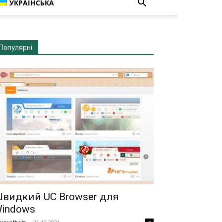
УКРАЇНСЬКА
Популярні
видкий UC Browser для
indows