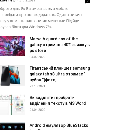
xwelhelp
-
31.12.2021
0
брого дня. Як Ви вже знаєте, я люблю
зповідати про нових додатках. Один з читачів
огу у коментарях запитав мене: «чи Підійде
аузер білка для Windows 7?».
Marvel’s guardians of the
galaxy отримала 40% знижку в
ps store
04.02.2022
Гігантський планшет samsung
galaxy tab s8 ultra отримає ”
чубок “[фото]
23.10.2021
Як виділити і прибрати
виділення тексту в MS Word
21.04.2020
Android емулятор BlueStacks