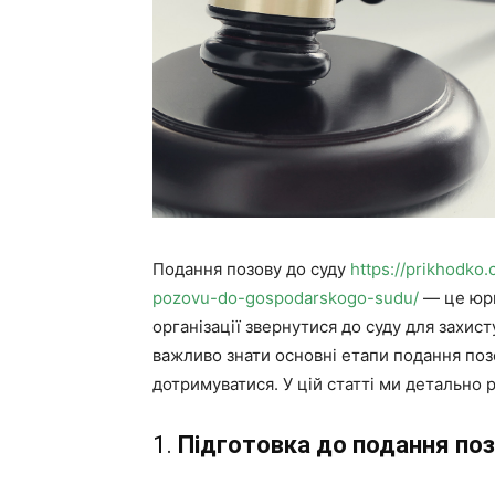
Подання позову до суду
https://prikhodko
pozovu-do-gospodarskogo-sudu/
— це юри
організації звернутися до суду для захист
важливо знати основні етапи подання позо
дотримуватися. У цій статті ми детально 
1.
Підготовка до подання по