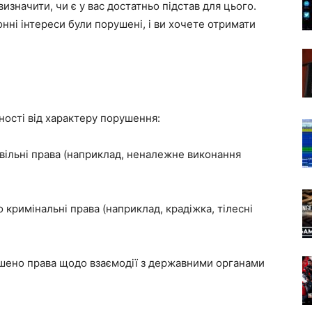
изначити, чи є у вас достатньо підстав для цього.
онні інтереси були порушені, і ви хочете отримати
ності від характеру порушення:
ільні права (наприклад, неналежне виконання
кримінальні права (наприклад, крадіжка, тілесні
ено права щодо взаємодії з державними органами