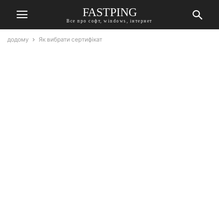
FASTPING
Все про софт, windows, інтернет
додому
Як вибрати сертифікат