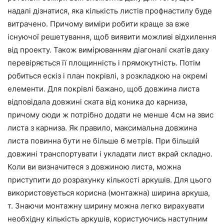
надалі дізнатися, яка кількість листів профнастилу буде
витрачено. Причому виміри робити краще за вже
існуючої решетування, щоб виявити можливі відхилення
від проекту. Також вимірюванням діагоналі скатів даху
перевіряється її площинність і прямокутність. Потім
робиться ескіз і план покрівлі, з розкладкою на окремі
елементи. Для покрівлі бажано, щоб довжина листа
відповідала довжині ската від коника до карниза,
причому сюди ж потрібно додати не менше 4см на звис
листа з карниза. Як правило, максимальна довжина
листа повинна бути не більше 6 метрів. При більшій
довжині транспортувати і укладати лист вкрай складно.
Коли ви визначитеся з довжиною листа, можна
приступити до розрахунку кількості аркушів. Для цього
використовується корисна (монтажна) ширина аркуша,
т. Знаючи монтажну ширину можна легко вирахувати
необхідну кількість аркушів, користуючись наступним