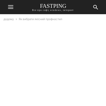
FASTPING
Все про софт, windows, інтернет
додому
Як вибрати якісний профнастил