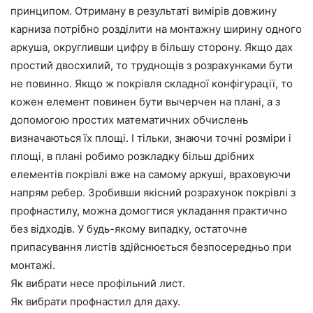
принципом. Отриману в результаті вимірів довжину
карниза потрібно розділити на монтажну ширину одного
аркуша, округливши цифру в більшу сторону. Якщо дах
простий двосхилий, то труднощів з розрахунками бути
не повинно. Якщо ж покрівля складної конфігурації, то
кожен елемент повинен бути вычерчен на плані, а з
допомогою простих математичних обчислень
визначаються їх площі. І тільки, знаючи точні розміри і
площі, в плані робимо розкладку більш дрібних
елементів покрівлі вже на самому аркуші, враховуючи
напрям ребер. Зробивши якісний розрахунок покрівлі з
профнастилу, можна домогтися укладання практично
без відходів. У будь-якому випадку, остаточне
припасування листів здійснюється безпосередньо при
монтажі.
Як вибрати несе профільний лист.
Як вибрати профнастил для даху.