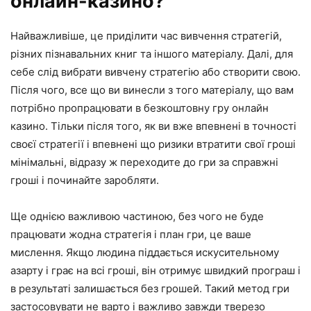
онлайн-казино?
Найважливіше, це приділити час вивчення стратегій,
різних пізнавальних книг та іншого матеріалу. Далі, для
себе слід вибрати вивчену стратегію або створити свою.
Після чого, все що ви винесли з того матеріалу, що вам
потрібно пропрацювати в безкоштовну гру онлайн
казино. Тільки після того, як ви вже впевнені в точності
своєї стратегії і впевнені що ризики втратити свої гроші
мінімальні, відразу ж переходите до гри за справжні
гроші і починайте заробляти.
Ще однією важливою частиною, без чого не буде
працювати жодна стратегія і план гри, це ваше
мислення. Якщо людина піддається искусительному
азарту і грає на всі гроші, він отримує швидкий програш і
в результаті залишається без грошей. Такий метод гри
застосовувати не варто і важливо завжди тверезо