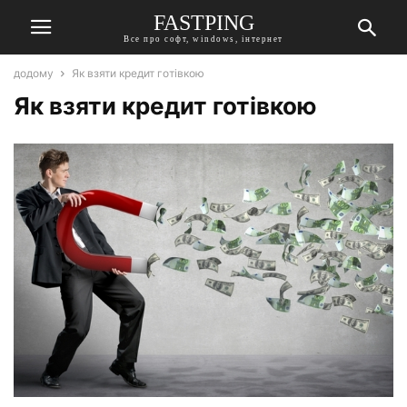
FASTPING
Все про софт, windows, інтернет
додому
Як взяти кредит готівкою
Як взяти кредит готівкою