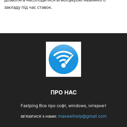
закладу під час ставок.
ПРО НАС
Fastping Все про софт, windows, інтернет
зв'язатися з нами:
maxwelhelp@gmail.com