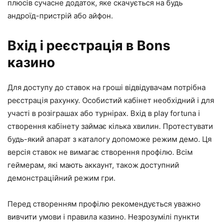
плюсів сучасне додаток, яке скачується на будь
андроїд-пристрій або айфон.
Вхід і реєстрація в
Bons
казино
Для доступу до ставок на гроші відвідувачам потрібна
реєстрація рахунку. Особистий кабінет необхідний і для
участі в розіграшах або турнірах. Вхід в play fortuna і
створення кабінету займає кілька хвилин. Протестувати
будь-який апарат з каталогу допоможе режим демо. Ця
версія ставок не вимагає створення профілю. Всім
геймерам, які мають аккаунт, також доступний
демонстраційний режим гри.
Перед створенням профілю рекомендується уважно
вивчити умови і правила казино. Незрозумілі пункти