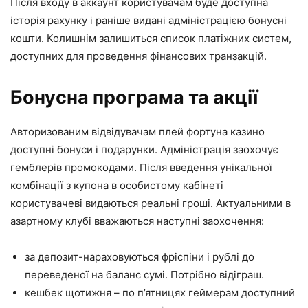
Після входу в аккаунт користувачам буде доступна
історія рахунку і раніше видані адміністрацією бонусні
кошти. Колишнім залишиться список платіжних систем,
доступних для проведення фінансових транзакцій.
Бонусна програма та акції
Авторизованим відвідувачам плей фортуна казино
доступні бонуси і подарунки. Адміністрація заохочує
гемблерів промокодами. Після введення унікальної
комбінації з купона в особистому кабінеті
користувачеві видаються реальні гроші. Актуальними в
азартному клубі вважаються наступні заохочення:
за депозит-нараховуються фріспіни і рублі до
переведеної на баланс сумі. Потрібно відіграш.
кешбек щотижня – по п’ятницях геймерам доступний