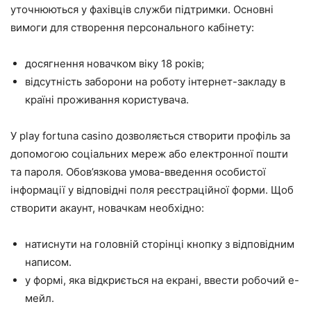
уточнюються у фахівців служби підтримки. Основні
вимоги для створення персонального кабінету:
досягнення новачком віку 18 років;
відсутність заборони на роботу інтернет-закладу в
країні проживання користувача.
У play fortuna casino дозволяється створити профіль за
допомогою соціальних мереж або електронної пошти
та пароля. Обов’язкова умова-введення особистої
інформації у відповідні поля реєстраційної форми. Щоб
створити акаунт, новачкам необхідно:
натиснути на головній сторінці кнопку з відповідним
написом.
у формі, яка відкриється на екрані, ввести робочий е-
мейл.