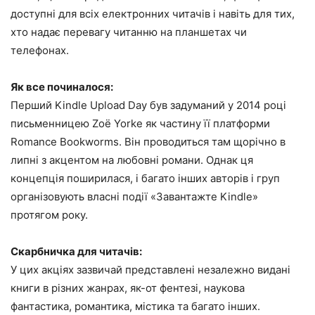
доступні для всіх електронних читачів і навіть для тих,
хто надає перевагу читанню на планшетах чи
телефонах.
Як все починалося:
Перший Kindle Upload Day був задуманий у 2014 році
письменницею Zoë Yorke як частину її платформи
Romance Bookworms. Він проводиться там щорічно в
липні з акцентом на любовні романи. Однак ця
концепція поширилася, і багато інших авторів і груп
організовують власні події «Завантажте Kindle»
протягом року.
Скарбничка для читачів:
У цих акціях зазвичай представлені незалежно видані
книги в різних жанрах, як-от фентезі, наукова
фантастика, романтика, містика та багато інших.