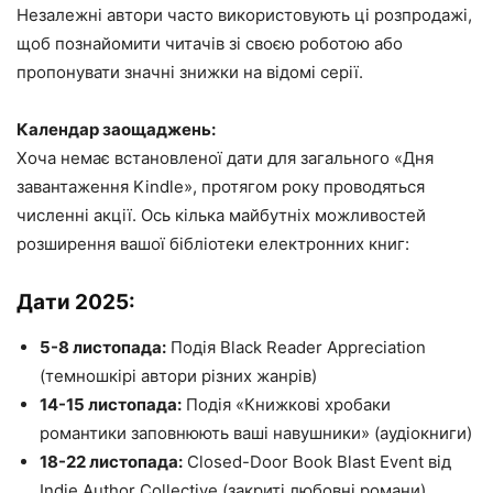
Незалежні автори часто використовують ці розпродажі,
щоб познайомити читачів зі своєю роботою або
пропонувати значні знижки на відомі серії.
Календар заощаджень:
Хоча немає встановленої дати для загального «Дня
завантаження Kindle», протягом року проводяться
численні акції. Ось кілька майбутніх можливостей
розширення вашої бібліотеки електронних книг:
Дати 2025:
5-8 листопада:
Подія Black Reader Appreciation
(темношкірі автори різних жанрів)
14-15 листопада:
Подія «Книжкові хробаки
романтики заповнюють ваші навушники» (аудіокниги)
18-22 листопада:
Closed-Door Book Blast Event від
Indie Author Collective (закриті любовні романи)