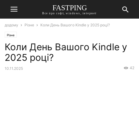
FASTPING
Все про софт, windows, інтернет
додому
Різне
Коли День Вашого Kindle у 2025 році?
Різне
Коли День Вашого Kindle у
2025 році?
42
10.11.2025