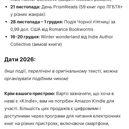
21 листопада:
День PrismReads (59 книг про ЛГБТК+
у різних жанрах)
28 листопада – 1 грудня:
Подія Чорної п’ятниці за
0,99 дол. США від Romance Bookworms
16-20 грудня:
Winter wonderland від Indie Author
Collective (зимові книги)
Дати 2026:
(Інші події, перелічені в оригінальному тексті, можна
організувати подібним чином)
Крім вашого пристрою:
Варто зазначити, що хоча в
назві є «Kindle», вам не потрібен Amazon Kindle для
участі. Більшість цих продажів є цифровими і
доступними через програми для читання електронних
книг на різних пристроях, включаючи смартфони,