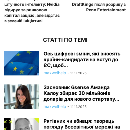
штучного інтелекту: Nvidia
DraftKings після розриву з
лідирує за ринковою
Penn Entertainment
капіталізацією, але відстає
в зеленій ініціативі
СТАТТІ ПО ТЕМІ
Ось цифрові зміни, які вносять
країни-кандидати на вступ до
ЄС, щоб...
maxwelhelp
-
11.11.2025
Засновник 6sense Аманда
Калоу збирає 30 мільйонів
доларів для нового стартапу...
maxwelhelp
-
11.11.2025
Рятівник чи вбивця: творець
погляду Всесвітньої мережі на