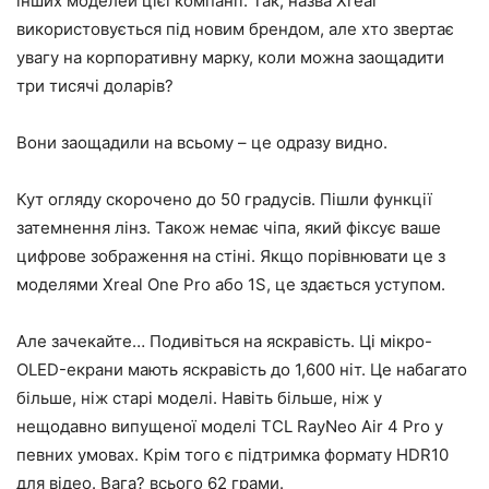
інших моделей цієї компанії. Так, назва Xreal
використовується під новим брендом, але хто звертає
увагу на корпоративну марку, коли можна заощадити
три тисячі доларів?
Вони заощадили на всьому – це одразу видно.
Кут огляду скорочено до 50 градусів. Пішли функції
затемнення лінз. Також немає чіпа, який фіксує ваше
цифрове зображення на стіні. Якщо порівнювати це з
моделями Xreal One Pro або 1S, це здається уступом.
Але зачекайте… Подивіться на яскравість. Ці мікро-
OLED-екрани мають яскравість до 1,600 ніт. Це набагато
більше, ніж старі моделі. Навіть більше, ніж у
нещодавно випущеної моделі TCL RayNeo Air 4 Pro у
певних умовах. Крім того є підтримка формату HDR10
для відео. Вага? всього 62 грами.