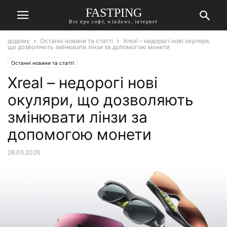
FASTPING
Все про софт, windows, інтернет
додому
Останні новини та статті
Xreal – недорогі нові окуляри,
що дозволяють змінювати лінзи за допомогою монети
Останні новини та статті
Xreal – недорогі нові
окуляри, що дозволяють
змінювати лінзи за
допомогою монети
28.05.2026