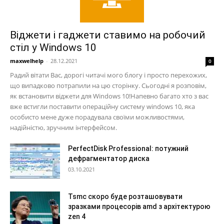
Віджети і гаджети ставимо на робочий
стіл у Windows 10
maxwelhelp
-
28.12.2021
0
Радий вітати Вас, дорогі читачі мого блогу і просто перехожих,
що випадково потрапили на цю сторінку. Сьогодні я розповім,
як встановити віджети для Windows 10!Напевно багато хто з вас
вже встигли поставити операційну систему windows 10, яка
особисто мене дуже порадувала своїми можливостями,
надійністю, зручним інтерфейсом.
PerfectDisk Professional: потужний
дефрагментатор диска
03.10.2021
Tsmc скоро буде розташовувати
зразками процесорів amd з архітектурою
zen 4