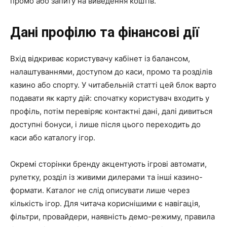
промо або запиту на виведення коштів.
Дані профілю та фінансові дії
Вхід відкриває користувачу кабінет із балансом,
налаштуваннями, доступом до каси, промо та розділів
казино або спорту. У читабельній статті цей блок варто
подавати як карту дій: спочатку користувач входить у
профіль, потім перевіряє контактні дані, далі дивиться
доступні бонуси, і лише після цього переходить до
каси або каталогу ігор.
Окремі сторінки бренду акцентують ігрові автомати,
рулетку, розділ із живими дилерами та інші казино-
формати. Каталог не слід описувати лише через
кількість ігор. Для читача кориснішими є навігація,
фільтри, провайдери, наявність демо-режиму, правила