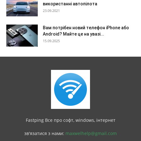
використанні автопілота
23.09.2021
Вам потрібен новий телефон iPhone або
Android? Майте це на увазі...
15.09.2025
Fastping Все про софт, windows, інтернет
зв'язатися з нами:
maxwelhelp@gmail.com