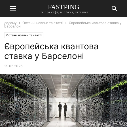
FASTPING
Все про софт, windows, інтернет
додому
Останні новини та статті
Європейська квантова ставка у
Барселоні
Останні новини та статті
Європейська квантова
ставка у Барселоні
29.05.2026