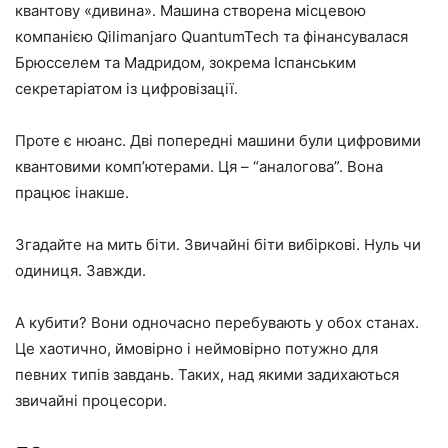
квантову «дивина». Машина створена місцевою
компанією Qilimanjaro QuantumTech та фінансувалася
Брюсселем та Мадридом, зокрема Іспанським
секретаріатом із цифровізації.
Проте є нюанс. Дві попередні машини були цифровими
квантовими комп’ютерами. Ця – “аналогова”. Вона
працює інакше.
Згадайте на мить біти. Звичайні біти вибіркові. Нуль чи
одиниця. Завжди.
А кубити? Вони одночасно перебувають у обох станах.
Це хаотично, ймовірно і неймовірно потужно для
певних типів завдань. Таких, над якими задихаються
звичайні процесори.