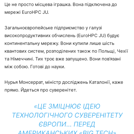
Це не просто місцева іграшка. Вона підключена до
мережі EuroHPC JU.
Загальноєвропейське підприємство у галузі
високопродуктивних обчислень (EuroHPC JU) будує
континентальну мережу. Вони купили лише шість
квантових систем, розподілених також по Польщі, Чехії
та Німеччині. Тих троє вже запущено. Вони пов’язані
між собою. Готові до науки.
Нурья Монсеррат, міністр досліджень Каталонії, каже
прямо. Йдеться про суверенітет.
«ЦЕ ЗМІЦНЮЄ ІДЕЮ
ТЕХНОЛОГІЧНОГО СУВЕРЕНІТЕТУ
ЄВРОПИ… ПЕРЕД
АМЕРИКАНСЬКИХ «BIG TECH»