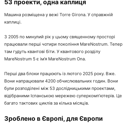
53 проекти, одна каплиця
Машина розміщена у вежі Torre Girona. У справжній
каплиці.
З 2005 по минулий рік у цьому священному просторі
працювали перші чотири покоління MareNostrum. Тепер
там гудуть квантові біти. У квантового розділу
MareNostrum 5 є ім’я MareNostrum Ona.
Перші два блоки працюють із лютого 2025 року. Вже.
Вони напрацювали 4200 обчислювальних годин. Вони
були розподілені між 53 дослідницькими проектами,
відібраними Іспанською мережею суперкомп’ютерів. Це
багато тактових циклів за кілька місяців.
Зроблено в Європі, для Європи