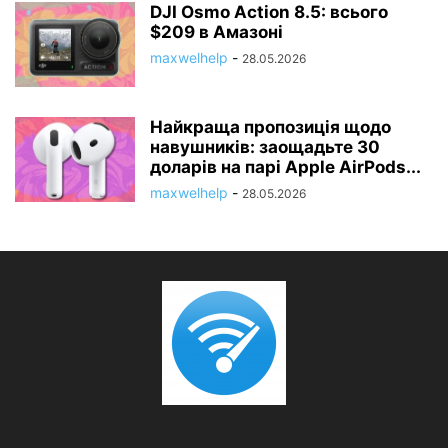
DJI Osmo Action 8.5: всього
$209 в Амазоні
maxwelhelp
-
28.05.2026
Найкраща пропозиція щодо
навушників: заощадьте 30
доларів на парі Apple AirPods...
maxwelhelp
-
28.05.2026