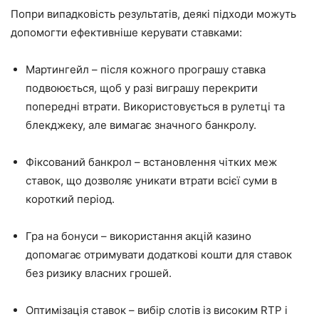
Попри випадковість результатів, деякі підходи можуть
допомогти ефективніше керувати ставками:
Мартингейл – після кожного програшу ставка
подвоюється, щоб у разі виграшу перекрити
попередні втрати. Використовується в рулетці та
блекджеку, але вимагає значного банкролу.
Фіксований банкрол – встановлення чітких меж
ставок, що дозволяє уникати втрати всієї суми в
короткий період.
Гра на бонуси – використання акцій казино
допомагає отримувати додаткові кошти для ставок
без ризику власних грошей.
Оптимізація ставок – вибір слотів із високим RTP і