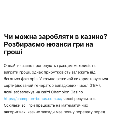
Чи можна заробляти в казино?
Розбираємо нюанси гри на
гроші
Онлайн-казино пропонують гравцям можливість
виграти гроші, однак прибутковість залежить від
багатьох факторів. У казино зазвичай використовується
сертифікований генератор випадкових чисел (ГВЧ),
який забезпечує на сайті Champion Casino
https://champion-bonus.com.ua/
чесні результати.
Оскільки всі ігри працюють на математичних
алгоритмах, казино завжди має певну перевагу перед