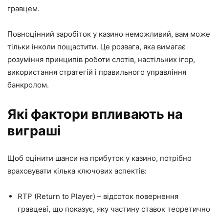
гравцем.
Повноцінний заробіток у казино неможливий, вам може
тільки інколи пощастити. Це розвага, яка вимагає
розуміння принципів роботи слотів, настільних ігор,
використання стратегій і правильного управління
банкролом.
Які фактори впливають на
виграші
Щоб оцінити шанси на прибуток у казино, потрібно
враховувати кілька ключових аспектів:
RTP (Return to Player) – відсоток повернення
гравцеві, що показує, яку частину ставок теоретично