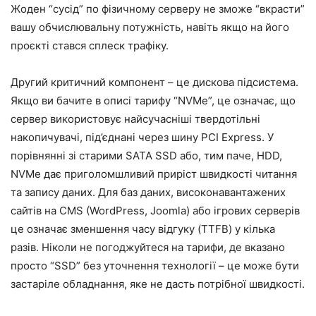
Жоден “сусід” по фізичному серверу не зможе “вкрасти”
вашу обчислювальну потужність, навіть якщо на його
проєкті стався сплеск трафіку.
Другий критичний компонент – це дискова підсистема.
Якщо ви бачите в описі тарифу “NVMe”, це означає, що
сервер використовує найсучасніші твердотільні
накопичувачі, під’єднані через шину PCI Express. У
порівнянні зі старими SATA SSD або, тим паче, HDD,
NVMe дає приголомшливий приріст швидкості читання
та запису даних. Для баз даних, високонавантажених
сайтів на CMS (WordPress, Joomla) або ігрових серверів
це означає зменшення часу відгуку (TTFB) у кілька
разів. Ніколи не погоджуйтеся на тарифи, де вказано
просто “SSD” без уточнення технології – це може бути
застаріле обладнання, яке не дасть потрібної швидкості.