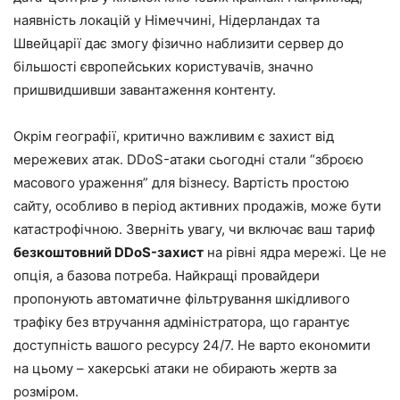
наявність локацій у Німеччині, Нідерландах та
Швейцарії дає змогу фізично наблизити сервер до
більшості європейських користувачів, значно
пришвидшивши завантаження контенту.
Окрім географії, критично важливим є захист від
мережевих атак. DDoS-атаки сьогодні стали “зброєю
масового ураження” для bізнесу. Вартість простою
сайту, особливо в період активних продажів, може бути
катастрофічною. Зверніть увагу, чи включає ваш тариф
безкоштовний DDoS-захист
на рівні ядра мережі. Це не
опція, а базова потреба. Найкращі провайдери
пропонують автоматичне фільтрування шкідливого
трафіку без втручання адміністратора, що гарантує
доступність вашого ресурсу 24/7. Не варто економити
на цьому – хакерські атаки не обирають жертв за
розміром.