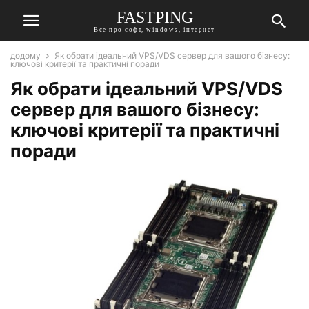
FASTPING
Все про софт, windows, інтернет
додому
Як обрати ідеальний VPS/VDS сервер для вашого бізнесу:
ключові критерії та практичні поради
Як обрати ідеальний VPS/VDS
сервер для вашого бізнесу:
ключові критерії та практичні
поради