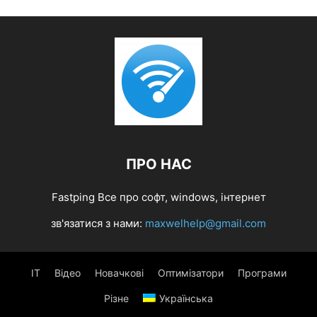
ПРО НАС
Fastping Все про софт, windows, інтернет
зв'язатися з нами:
maxwelhelp@gmail.com
IT
Відео
Новачкові
Оптимізатори
Програми
Різне
Українська