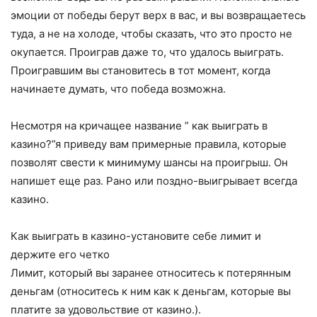
эмоции от победы берут верх в вас, и вы возвращаетесь
туда, а не на холоде, чтобы сказать, что это просто не
окупается. Проиграв даже то, что удалось выиграть.
Проигравшим вы становитесь в тот момент, когда
начинаете думать, что победа возможна.
Несмотря на кричащее название ” как выиграть в
казино?”я приведу вам примерные правила, которые
позволят свести к минимуму шансы на проигрыш. Он
напишет еще раз. Рано или поздно-выигрывает всегда
казино.
Как выиграть в казино-установите себе лимит и
держите его четко
Лимит, который вы заранее относитесь к потерянным
деньгам (относитесь к ним как к деньгам, которые вы
платите за удовольствие от казино.).