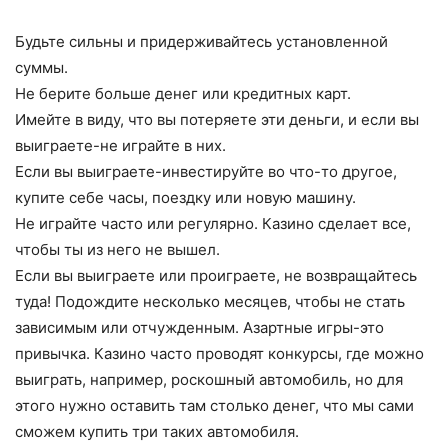
Будьте сильны и придерживайтесь установленной
суммы.
Не берите больше денег или кредитных карт.
Имейте в виду, что вы потеряете эти деньги, и если вы
выиграете-не играйте в них.
Если вы выиграете-инвестируйте во что-то другое,
купите себе часы, поездку или новую машину.
Не играйте часто или регулярно. Казино сделает все,
чтобы ты из него не вышел.
Если вы выиграете или проиграете, не возвращайтесь
туда! Подождите несколько месяцев, чтобы не стать
зависимым или отчужденным. Азартные игры-это
привычка. Казино часто проводят конкурсы, где можно
выиграть, например, роскошный автомобиль, но для
этого нужно оставить там столько денег, что мы сами
сможем купить три таких автомобиля.