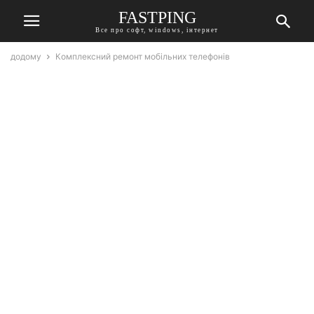
FASTPING
Все про софт, windows, інтернет
додому
Комплексний ремонт мобільних телефонів