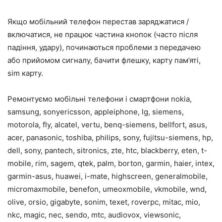
Якщо мобільний телефон перестав заряджатися /
включатися, не працює частина кнопок (часто після
падіння, удару), починаються проблеми з передачею
або прийомом сигналу, бачити флешку, карту пам’яті,
sim карту.
Ремонтуємо мобільні телефони і смартфони nokia,
samsung, sonyericsson, appleiphone, lg, siemens,
motorola, fly, alcatel, vertu, benq-siemens, bellfort, asus,
acer, panasonic, toshiba, philips, sony, fujitsu-siemens, hp,
dell, sony, pantech, sitronics, zte, htc, blackberry, eten, t-
mobile, rim, sagem, qtek, palm, borton, garmin, haier, іntex,
garmin-asus, huawei, i-mate, highscreen, generalmobile,
micromaxmobile, benefon, umeoxmobile, vkmobile, wnd,
olive, orsio, gigabyte, sonim, texet, roverpc, mitac, mio,
nkc, magic, nec, sendo, mtc, audiovox, viewsonic,