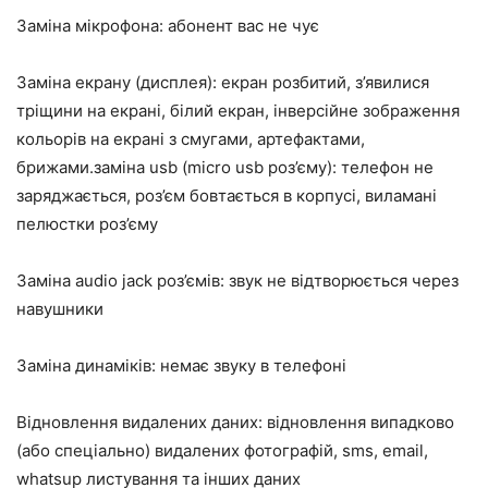
Заміна мікрофона: абонент вас не чує
Заміна екрану (дисплея): екран розбитий, з’явилися
тріщини на екрані, білий екран, інверсійне зображення
кольорів на екрані з смугами, артефактами,
брижами.заміна usb (micro usb роз’єму): телефон не
заряджається, роз’єм бовтається в корпусі, виламані
пелюстки роз’єму
Заміна audio jack роз’ємів: звук не відтворюється через
навушники
Заміна динаміків: немає звуку в телефоні
Відновлення видалених даних: відновлення випадково
(або спеціально) видалених фотографій, sms, email,
whatsup листування та інших даних