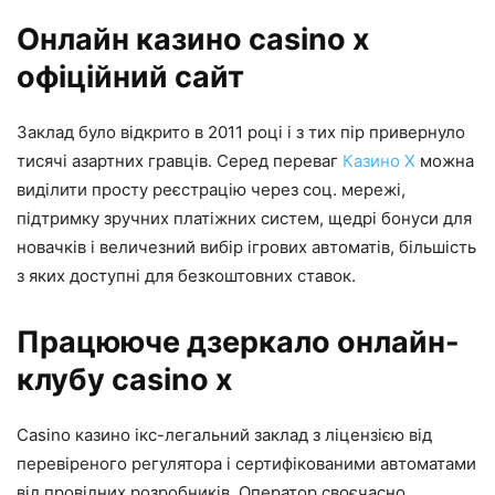
Онлайн казино casino x
офіційний сайт
Заклад було відкрито в 2011 році і з тих пір привернуло
тисячі азартних гравців. Серед переваг
Казино X
можна
виділити просту реєстрацію через соц. мережі,
підтримку зручних платіжних систем, щедрі бонуси для
новачків і величезний вибір ігрових автоматів, більшість
з яких доступні для безкоштовних ставок.
Працююче дзеркало онлайн-
клубу casino x
Casino казино ікс-легальний заклад з ліцензією від
перевіреного регулятора і сертифікованими автоматами
від провідних розробників. Оператор своєчасно