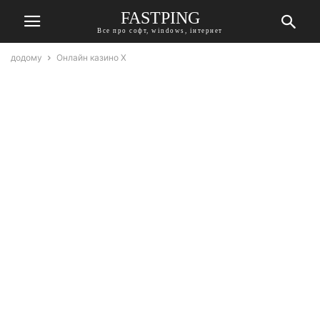
FASTPING
Все про софт, windows, інтернет
додому
Онлайн казино Х