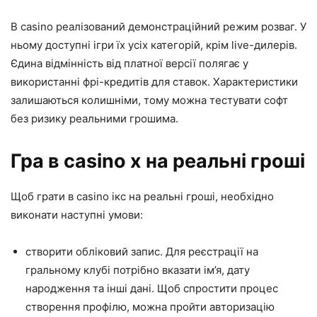
В casino реалізований демонстраційний режим розваг. У
ньому доступні ігри їх усіх категорій, крім live-дилерів.
Єдина відмінність від платної версії полягає у
використанні фрі-кредитів для ставок. Характеристики
залишаються колишніми, тому можна тестувати софт
без ризику реальними грошима.
Гра в casino x на реальні гроші
Щоб грати в casino ікс на реальні гроші, необхідно
виконати наступні умови:
створити обліковий запис. Для реєстрації на
гральному клубі потрібно вказати ім’я, дату
народження та інші дані. Щоб спростити процес
створення профілю, можна пройти авторизацію