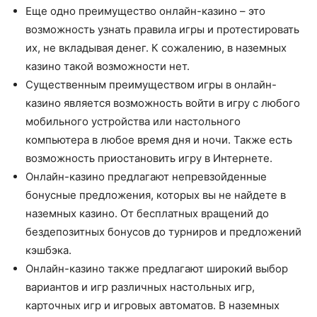
Еще одно преимущество онлайн-казино – это
возможность узнать правила игры и протестировать
их, не вкладывая денег. К сожалению, в наземных
казино такой возможности нет.
Существенным преимуществом игры в онлайн-
казино является возможность войти в игру с любого
мобильного устройства или настольного
компьютера в любое время дня и ночи. Также есть
возможность приостановить игру в Интернете.
Онлайн-казино предлагают непревзойденные
бонусные предложения, которых вы не найдете в
наземных казино. От бесплатных вращений до
бездепозитных бонусов до турниров и предложений
кэшбэка.
Онлайн-казино также предлагают широкий выбор
вариантов и игр различных настольных игр,
карточных игр и игровых автоматов. В наземных