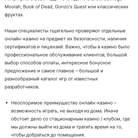
Moolah, Book of Dead, Gonzo's Quest или классических
фруктах.
Наши специалисты тщательно проверяют отдельные
онлайн-казино на предмет их безопасности, наличия
сертификатов и лицензий. Важно, чтобы в казино было
профессиональное обслуживание клиентов, большой
выбор способов оплаты, интересное бонусное
предложение и самое главное – большой и
разнообразный каталог игр от известных
разработчиков.
Неоспоримое преимущество онлайн-казино –
возможность играть, не выходя из дома. Иначе
обстоит дело со стационарным казино / клубом, где
мы должны выйти из дома и тратить время на то,
чтобы добраться до помещения.