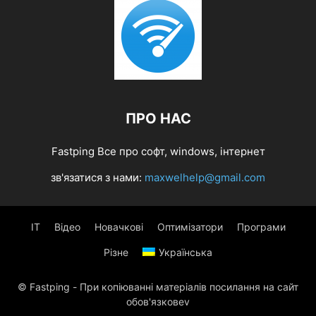
ПРО НАС
Fastping Все про софт, windows, інтернет
зв'язатися з нами:
maxwelhelp@gmail.com
IT
Відео
Новачкові
Оптимізатори
Програми
Різне
Українська
© Fastping - При копіюванні матеріалів посилання на сайт
обов'язковеv