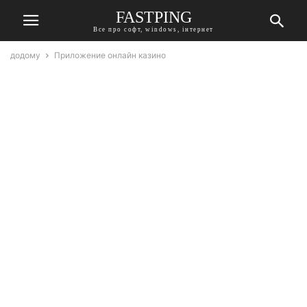
FASTPING
Все про софт, windows, інтернет
додому
Приложение онлайн казино