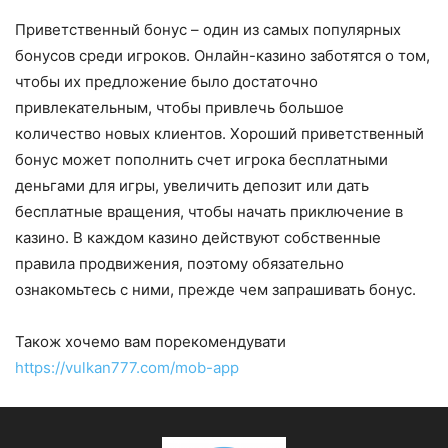
Приветственный бонус – один из самых популярных
бонусов среди игроков. Онлайн-казино заботятся о том,
чтобы их предложение было достаточно
привлекательным, чтобы привлечь большое
количество новых клиентов. Хороший приветственный
бонус может пополнить счет игрока бесплатными
деньгами для игры, увеличить депозит или дать
бесплатные вращения, чтобы начать приключение в
казино. В каждом казино действуют собственные
правила продвижения, поэтому обязательно
ознакомьтесь с ними, прежде чем запрашивать бонус.
Також хочемо вам порекомендувати
https://vulkan777.com/mob-app