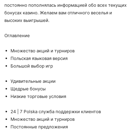
постоянно пополнялась информацией обо всех текущих
бонусах казино. Желаем вам отличного веселья и
высоких выигрышей.
Оглавление
Множество акций и турниров
Польская языковая версия
Большой выбор игр
Удивительные акции
Щедрые бонусы
Низкие торговые условия
24 | 7 Polska служба поддержки клиентов
Множество акций и турниров
Постоянные предложения