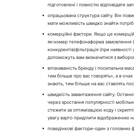
підготовлені і повністю відповідати за
опрацьована структура сайту. Він пови
мати можливість швидко знайти потріб
комерційні фактори. Якщо це комерційн
як:номер телефонаформа замовлення (п
конкурентів)фільтрація (при наявності
допоможуть вам визначитися з виборо
впізнаваність бренду і посилальна маса
тим більше про вас говорять«, а в оча
знають, тим більше на вас ставлять пос
швидкість завантаження сайту. Останн
через зростання популярності мобільн
стежити за оптимізацією коду і скрипт
увагу варто приділити відображенню н
поведінкові фактори-один з головних 