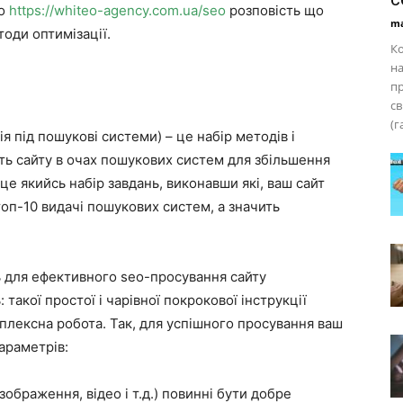
eo
https://whiteo-agency.com.ua/seo
розповість що
ma
тоди оптимізації.
Ко
на
пр
св
(г
ія під пошукові системи) – це набір методів і
сть сайту в очах пошукових систем для збільшення
е якийсь набір завдань, виконавши які, ваш сайт
топ-10 видачі пошукових систем, а значить
ь для ефективного seo-просування сайту
такої простої і чарівної покрокової інструкції
мплексна робота. Так, для успішного просування ваш
араметрів:
 зображення, відео і т.д.) повинні бути добре