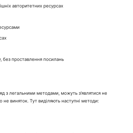
нішніх авторитетних ресурсах
есурсами
сах
у, без проставлення посилань
оряд з легальними методами, можуть з’являтися не
seo не виняток. Тут виділяють наступні методи: