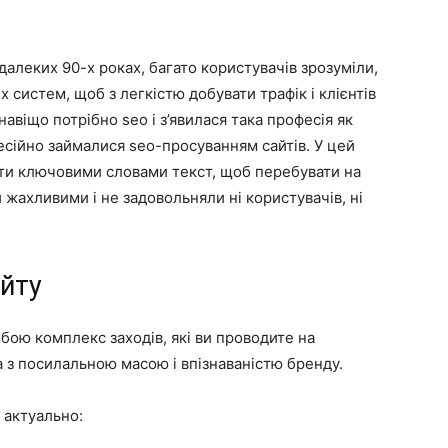
алеких 90-х роках, багато користувачів зрозуміли,
систем, щоб з легкістю добувати трафік і клієнтів
навіщо потрібно seo і з’явилася така професія як
есійно займалися seo-просуванням сайтів. У цей
ити ключовими словами текст, щоб перебувати на
 жахливими і не задовольняли ні користувачів, ні
айту
бою комплекс заходів, які ви проводите на
а з посилальною масою і впізнаваністю бренду.
 актуально: