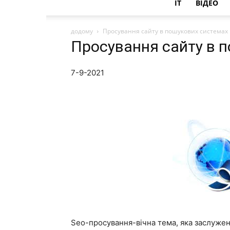
IT
ВІДЕО
додому
Просування сайту в пошукових системах
Просування сайту в 
7-9-2021
Seo-просування-вічна тема, яка заслужено