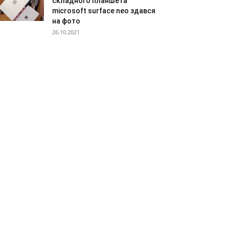
складного планшета
microsoft surface neo здався
на фото
26.10.2021