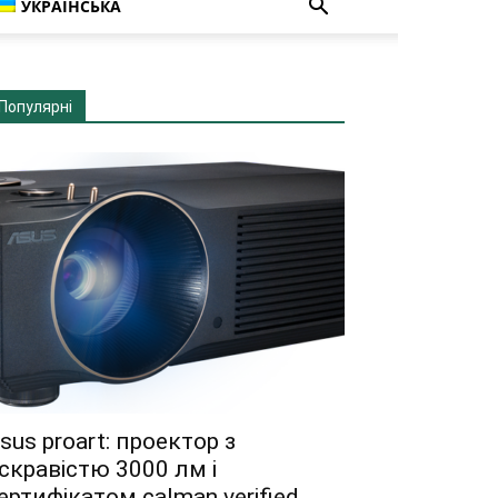
УКРАЇНСЬКА
Популярні
sus proart: проектор з
скравістю 3000 лм і
ертифікатом calman verified