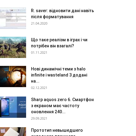
R. saver: відновити дані навіть
після форматування
21.04.2020
Що таке реалізм в іграх і чи
потрібен він взагалі?
01.11.2021
Нові динамічні теми з halo
infinite і wasteland 3 додані
на...
02.12.2021
Sharp aquos zero 6. Смартфон
з екраном має частоту
оновлення 240...
29.09.2021
Прототип невышедшего