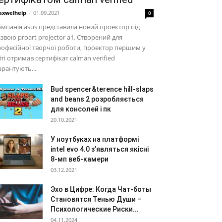
xwelhelp
-
01.09.2021
0
мпанія asus представила новий проектор під
звою proart projector a1. Створений для
офесійної творчої роботи, проектор першим у
іті отримав сертифікат calman verified
арантують...
Bud spencer&terence hill-slaps
and beans 2 розробляється
для консолей і пк
20.10.2021
У ноутбуках на платформі
intel evo 4.0 з’являться якісні
8-мп веб-камери
03.12.2021
Эхо в Цифре: Когда Чат-боты
Становятся Тенью Души –
Психологические Риски...
04.11.2024