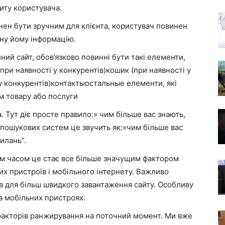
питу користувача.
нен бути зручним для клієнта, користувач повинен
ну йому інформацію.
ий сайт, обов’язково повинні бути такі елементи,
ри наявності у конкурентів)кошик (при наявності у
 у конкурентів)контактыостальные елементи, які
м товару або послуги
. Тут діє просте правило:» чим більше вас знають,
х пошукових систем це звучить як:»чим більше вас
илань”.
ім часом це стає все більше значущим фактором
их пристроїв і мобільного інтернету. Важливо
ів для більш швидкого завантаження сайту. Особливу
а мобільних пристроях.
факторів ранжирування на поточний момент. Ми вже