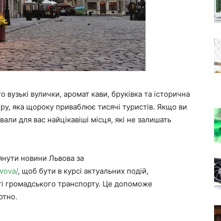
 вузькі вулички, аромат кави, бруківка та історична
у, яка щороку приваблює тисячі туристів. Якщо ви
ували для вас найцікавіші місця, які не залишать
нути новини Львова за
lvova/
, щоб бути в курсі актуальних подій,
оті громадського транспорту. Це допоможе
ртно.