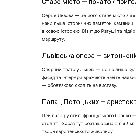
Старе місто — початок приго
Серце Львова — це його старе місто з ц
найбільше історичних пам’яток: кам’яниці
віковою історією. Візит до Ратуші та під
маршруту.
Львівська опера — витонченіс
Оперний театр у Львові — це не лише кул
фасад та інтер’єри вражають навіть найв
— обов’язково сходіть на виставу.
Палац Потоцьких — аристокр
Цей палац у стилі французького бароко —
столітті. Зараз тут розташована філія Льв
твори європейського живопису.