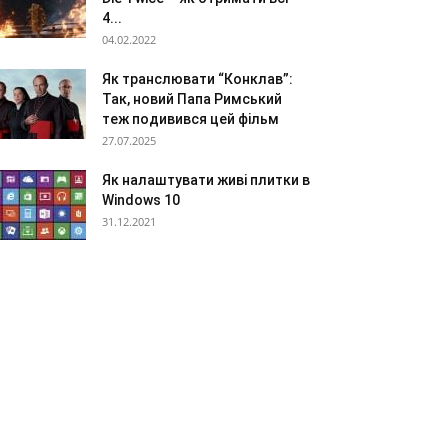
4...
04.02.2022
Як транслювати “Конклав”:
Так, новий Папа Римський
теж подивився цей фільм
27.07.2025
Як налаштувати живі плитки в
Windows 10
31.12.2021