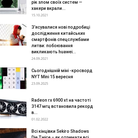
рік злом своїх систем —
хакери вкрали...
15.10.2021
З’ясувалися нові подробиці
дослідження китайських
смартфонів спецслужбами
литви: побоювання
викликають huawei...
24.09.2021
Сьогоднішній міні -кросворд
NYT Mini 15 вересня
23.09.2025
Radeon rx 6900 xt на частоті
3147 мгц встановила рекорд
в...
01.02.2022
Всі кінцівки Sekiro Shadows
Die Twice – як отримати всі