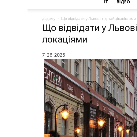
IT
ВІДЕО
додому
Що відвідати у Львові: гід найцікавішими
Що відвідати у Львові
локаціями
7-26-2025