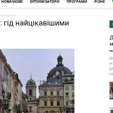
НОВАЧКОВІ
ОПТИМІЗАТОРИ
ПРОГРАМИ
РІЗНЕ
 локаціями
: гід найцікавішими
Д
м
ma
Да
уг
дл
ко