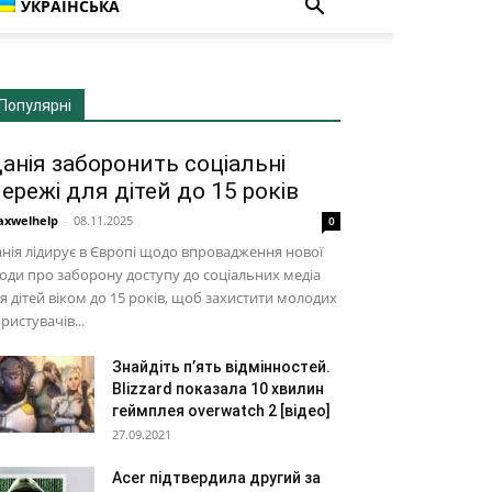
УКРАЇНСЬКА
Популярні
анія заборонить соціальні
ережі для дітей до 15 років
xwelhelp
-
08.11.2025
0
нія лідирує в Європі щодо впровадження нової
оди про заборону доступу до соціальних медіа
я дітей віком до 15 років, щоб захистити молодих
ристувачів...
Знайдіть п’ять відмінностей.
Blizzard показала 10 хвилин
геймплея overwatch 2 [відео]
27.09.2021
Acer підтвердила другий за