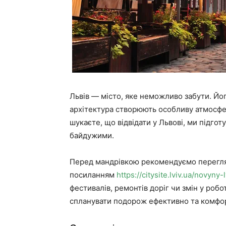
Львів — місто, яке неможливо забути. Його
архітектура створюють особливу атмосфер
шукаєте, що відвідати у Львові, ми підгот
байдужими.
Перед мандрівкою рекомендуємо перегля
посиланням
https://citysite.lviv.ua/novyny-
фестивалів, ремонтів доріг чи змін у роб
спланувати подорож ефективно та комфо