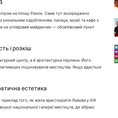
д
ентром на площі Ринок. Саме тут зосереджено
 з унікальним оздобленням, палаци, музеї та кафе з
йом на оглядовий майданчик — обов’язковий пункт
ть і розкіш
ьтурний центр, а й архітектурна перлина. Його
ибагливіших поціновувачів мистецтва. Якщо вдасться
атична естетика
 приклад того, як жила аристократія Львова у XIX
івської національної галереї мистецтв, де зібрані