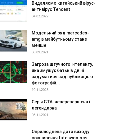
Видаляємо китайський вірус-
антивірус Tencent
04.02.2022
Модельний ряд mercedes-
amg в майбутньому стане
менше
08.09.2021
Загроза штучного інтелекту,
яка змушує батьків двічі
задуматися над публікацією
фотографій...
10.11.2025
Серія GTA: неперевершена і
легендарна
08.11.2021
Оприлюднена дата виходу
розширення fateswon для