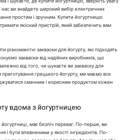
а і шукаєте, де купити йогуртницю, зверніть увагу
У нас ви знайдете широкий вибір електричних
вання простим і зручним. Купити йогуртницю
тримати якісний пристрій, який забезпечить вам
и різноманітні закваски для йогурту, які підходять
онуємо закваски від надійних виробників, що
залежно від того, чи шукаєте ви закваску для
я приготування грецького йогурту, ми маємо все
оджуватися смачним і корисним продуктом кожен
рту вдома з йогуртницею
 йогуртниці, має безліч переваг. По-перше, ви
 і бути впевненими у якості інгредієнтів. По-