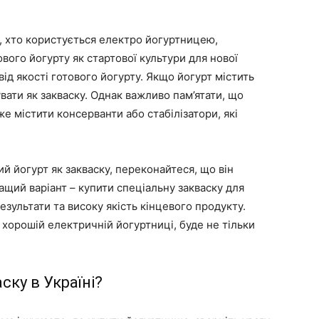
, хто користується електро йогуртницею,
вого йогурту як стартової культури для нової
від якості готового йогурту. Якщо йогурт містить
вати як закваску. Однак важливо пам’ятати, що
же містити консерванти або стабілізатори, які
й йогурт як закваску, переконайтеся, що він
ащий варіант – купити спеціальну закваску для
езультати та високу якість кінцевого продукту.
у хорошій електричній йогуртниці, буде не тільки
ску в Україні?