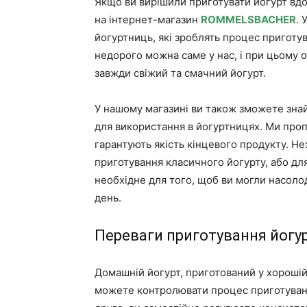
Якщо ви вирішили приготувати йогурт вдом
на інтернет-магазин
ROMMELSBACHER
. 
йогуртниць, які зроблять процес приготу
недорого можна саме у нас, і при цьому о
завжди свіжий та смачний йогурт.
У нашому магазині ви також зможете знайт
для використання в йогуртницях. Ми проп
гарантують якість кінцевого продукту. Не
приготування класичного йогурту, або дл
необхідне для того, щоб ви могли насол
день.
Переваги приготування йогу
Домашній йогурт, приготований у хорошій
можете контролювати процес приготування