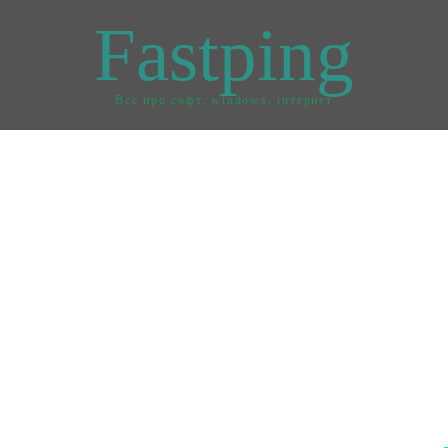
Fastping
Все про софт, windows, інтернет