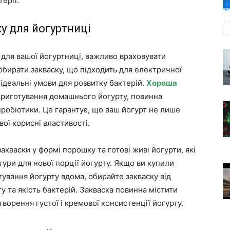
ерії.
у для йогуртниці
 для вашої йогуртниці, важливо враховувати
 обирати закваску, що підходить для електричної
ідеальні умови для розвитку бактерій.
Хороша
 приготування домашнього йогурту, повинна
пробіотики. Це гарантує, що ваш йогурт не лише
вої корисні властивості.
закваски у формі порошку та готові живі йогурти, які
тури для нової порції йогурту. Якщо ви купили
ування йогурту вдома, обирайте закваску від
у та якість бактерій. Закваска повинна містити
ворення густої і кремової консистенції йогурту.