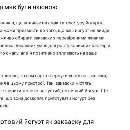
і має бути якісною
нників, що впливає на смак та текстуру йогурту.
а може призвести до того, що ваш йогурт не вийде,
ажливо обирати закваску з перевіреними живими
ренню ідеальних умов для росту корисних бактерій,
ого смаку, але й позитивно впливають на ваше
ницею, то вам варто звернути увагу на закваски,
ня в цьому пристрої. Такі закваски містять
еретворити молоко на густий, поживний йогурт. Ще
те, що вона дозволяє приготувати йогурт без
иків.
отовий йогурт як закваску для