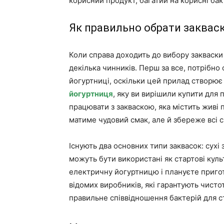
корисний продукт, багатий на корисні бакт
Як правильно обрати закваск
Коли справа доходить до вибору закваски
декілька чинників. Перш за все, потрібно
йогуртниці, оскільки цей прилад створює 
йогуртниця
, яку ви вирішили купити для
працювати з закваскою, яка містить живі 
матиме чудовий смак, але й збереже всі с
Існують два основних типи заквасок: сухі 
можуть бути використані як стартові куль
електричну йогуртницю і плануєте пригот
відомих виробників, які гарантують чистот
правильне співвідношення бактерій для ст