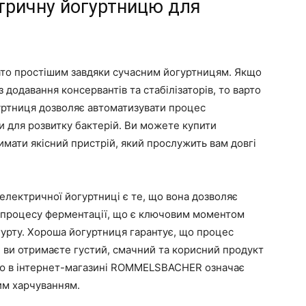
тричну йогуртницю для
ато простішим завдяки сучасним йогуртницям. Якщо
 додавання консервантів та стабілізаторів, то варто
уртниця дозволяє автоматизувати процес
и для розвитку бактерій. Ви можете купити
мати якісний пристрій, який прослужить вам довгі
електричної йогуртниці є те, що вона дозволяє
 процесу ферментації, що є ключовим моментом
гурту. Хороша йогуртниця гарантує, що процес
і ви отримаєте густий, смачний та корисний продукт
цю в інтернет-магазині ROMMELSBACHER означає
им харчуванням.