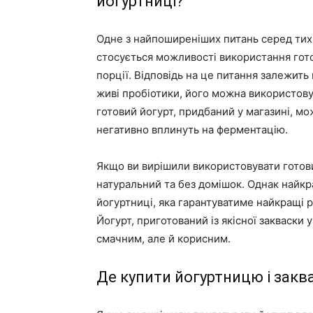
йогуртниці?
Одне з найпоширеніших питань серед тих
стосується можливості використання гото
порції. Відповідь на це питання залежить 
живі пробіотики, його можна використову
готовий йогурт, придбаний у магазині, мо
негативно вплинуть на ферментацію.
Якщо ви вирішили використовувати готови
натуральний та без домішок. Однак найкр
йогуртниці, яка гарантуватиме найкращі р
Йогурт, приготований із якісної закваски 
смачним, але й корисним.
Де купити йогуртницю і заква