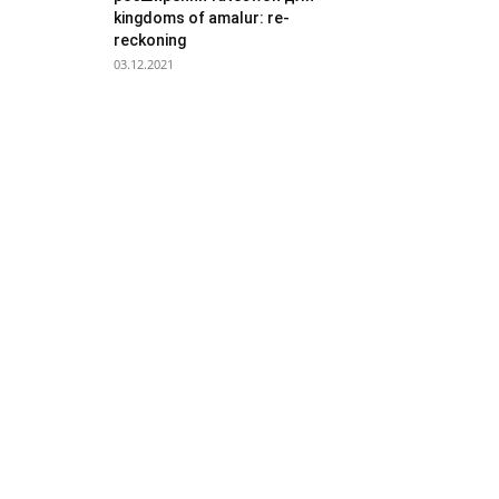
kingdoms of amalur: re-
reckoning
03.12.2021