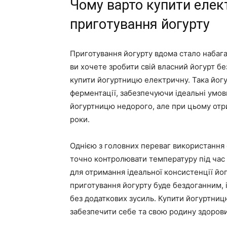
Чому варто купити елек
приготування йогурту
Приготування йогурту вдома стало набаг
ви хочете зробити свій власний йогурт без
купити йогуртницю електричну. Така йог
ферментації, забезпечуючи ідеальні умов
йогуртницю недорого, але при цьому отри
роки.
Однією з головних переваг використання 
точно контролювати температуру під час
для отримання ідеальної консистенції йо
приготування йогурту буде бездоганним, 
без додаткових зусиль. Купити йогуртни
забезпечити себе та свою родину здоров