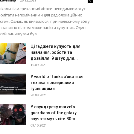
xwelhelp
-
26.12.2021
0
ікальні американські літаки-невидимкимогут
олітати непоміченими для радіолокаційних
стем. Однак, як виявилося, при належному збігу
ставин їх цілком може засікти супутник. Один
кий винищувач був...
Ці гаджети купують для
навчання, роботи та
дозвілля. 9 штук для...
15.09.2021
У world of tanks з’явиться
техніка з резервними
гусеницями
20.09.2021
У саундтреку marvel’s
guardians of the galaxy
звучатимуть хіти 80-х
09.10.2021