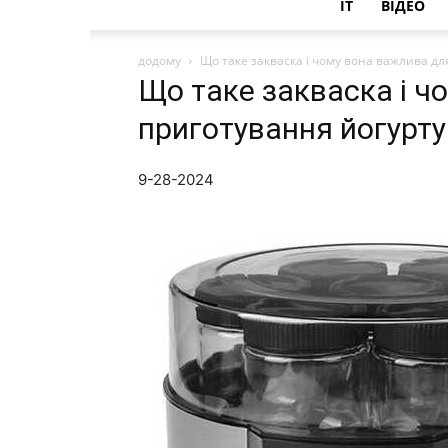
IT
ВІДЕО
додому
Що таке закваска і чому вона важлива дл
Що таке закваска і ч
приготування йогурту
9-28-2024