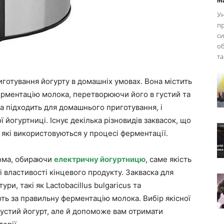
ma
Ун
пр
си
об
та
иготування йогурту в домашніх умовах. Вона містить
ферментацію молока, перетворюючи його в густий та
а підходить для домашнього приготування, і
 йогуртниці. Існує декілька різновидів заквасок, що
 які використовуються у процесі ферментації.
дома, обираючи
електричну йогуртницю
, саме якість
і властивості кінцевого продукту. Закваска для
ри, такі як Lactobacillus bulgaricus та
ають за правильну ферментацію молока. Вибір якісної
густий йогурт, але й допоможе вам отримати