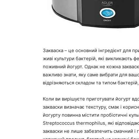
Закваска – це основний інгредієнт для пр
живі культури бактерій, які викликають 
поживний йогурт. Однак не кожна закваск
важливо знати, яку саме вибрати для вашої
відрізняються складом та типом бактерій,
Коли ви вирішуєте приготувати йогурт в
закваски визначає текстуру, смак і корисн
йогурту повинна містити пробіотичні культу
Streptococcus thermophilus, які відповід
закваски не лише забезпечить смачний і 