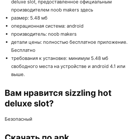
deluxe slot, предоставленное официальным
производителем noob makers здесь
размер: 5.48 мб
операционная система: android
производитель: noob makers
детали цены: полностью бесплатное приложение.
Бесплатно
требования к установке: минимум 5.48 мб
свободного места на устройстве и android 4.1 или
выше.
Вам нравится sizzling hot
deluxe slot?
Безопасный
Скачать по apk