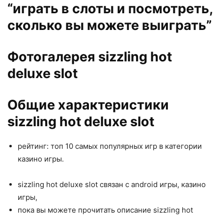
“играть в слоты и посмотреть,
сколько вы можете выиграть”
Фотогалерея sizzling hot
deluxe slot
Общие характеристики
sizzling hot deluxe slot
рейтинг: топ 10 самых популярных игр в категории
казино игры.
sizzling hot deluxe slot связан с android игры, казино
игры,
пока вы можете прочитать описание sizzling hot