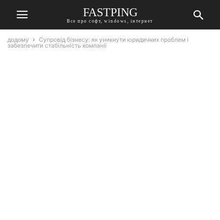
FASTPING
Все про софт, windows, інтернет
додому
Супровід бізнесу: як уникнути юридичних проблем і
забезпечити стабільність компанії