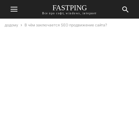
FASTPING
Все про софт, windows, інтернет
додому
В чём заключается SEO продвижение сайта?