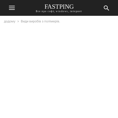
FASTPING
Все про софт, windows, інтернет
додому
Види виробів з полімерів.