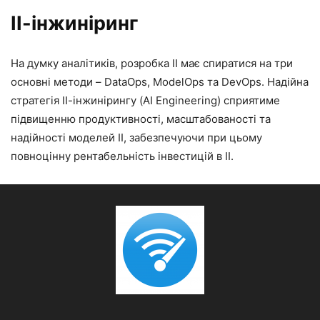
ІІ-інжиніринг
На думку аналітиків, розробка ІІ має спиратися на три
основні методи – DataOps, ModelOps та DevOps. Надійна
стратегія ІІ-інжинірингу (AI Engineering) сприятиме
підвищенню продуктивності, масштабованості та
надійності моделей ІІ, забезпечуючи при цьому
повноцінну рентабельність інвестицій в ІІ.