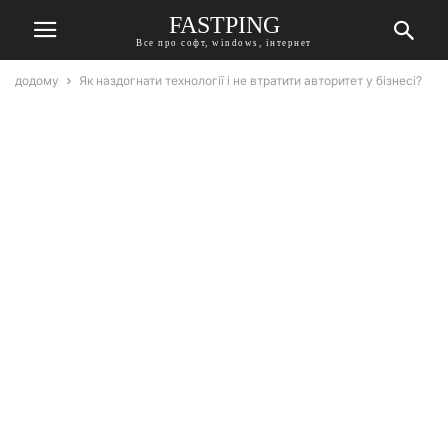
FASTPING
Все про софт, windows, інтернет
додому
Як наздогнати технології і не втратити авторитет у бізнесі?