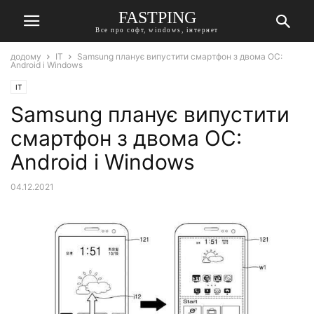
FASTPING
Все про софт, windows, інтернет
додому
IT
Samsung планує випустити смартфон з двома ОС:
Android і Windows
IT
Samsung планує випустити
смартфон з двома ОС:
Android і Windows
04.12.2021