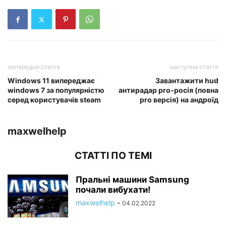
попередня стаття
наступна стаття
Windows 11 випереджає
Завантажити hud
windows 7 за популярністю
антирадар pro-росія (повна
серед користувачів steam
pro версія) на андроїд
maxwelhelp
СТАТТІ ПО ТЕМІ
Пральні машини Samsung
почали вибухати!
maxwelhelp
-
04.02.2022