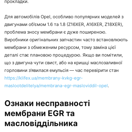
прокладки.
Для автомобілів Opel, особливо популярних моделей з
двигунами об’ємом 1.6 та 1.8 (Z16XER, A16XER, Z18XER),
проблема зносу мембрани є дуже поширеною.
Виробники оригінальних запчастин часто встановлюють
мембрани з обмеженим ресурсом, тому заміна цієї
деталі стає плановою процедурою. Якщо ви помітили,
що з двигуна чути свист, або на кришці маслозаливної
горловини з’явилася емульсія — час перевірити стан
https://klifex.ua/membrany-kvkg-egr-
maslootdelitelya/membrana-egr-masloviddil-opel
.
Ознаки несправності
мембрани EGR та
масловіддільника