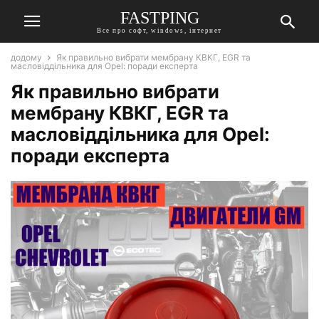
FASTPING
Все про софт, windows, інтернет
додому
Як правильно вибрати мембрану КВКГ, EGR та
масловіддільника для Opel: поради експерта
Як правильно вибрати
мембрану КВКГ, EGR та
масловіддільника для Opel:
поради експерта