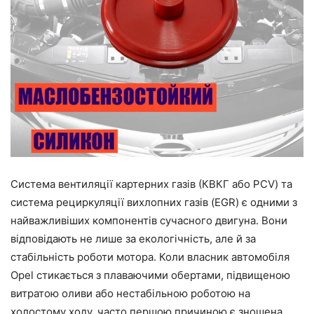
Система вентиляції картерних газів (КВКГ або PCV) та
система рециркуляції вихлопних газів (EGR) є одними з
найважливіших компонентів сучасного двигуна. Вони
відповідають не лише за екологічність, але й за
стабільність роботи мотора. Коли власник автомобіля
Opel стикається з плаваючими обертами, підвищеною
витратою оливи або нестабільною роботою на
холостому ходу, часто першою причиною є зношена