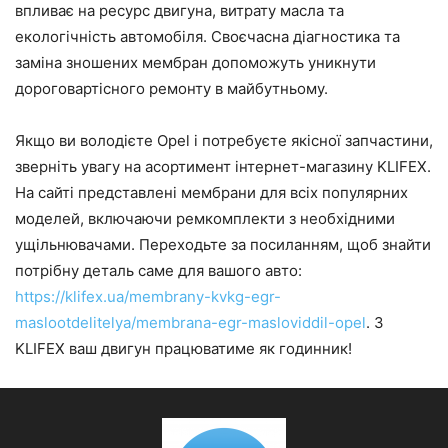
впливає на ресурс двигуна, витрату масла та
екологічність автомобіля. Своєчасна діагностика та
заміна зношених мембран допоможуть уникнути
дороговартісного ремонту в майбутньому.
Якщо ви володієте Opel і потребуєте якісної запчастини,
зверніть увагу на асортимент інтернет-магазину KLIFEX.
На сайті представлені мембрани для всіх популярних
моделей, включаючи ремкомплекти з необхідними
ущільнювачами. Переходьте за посиланням, щоб знайти
потрібну деталь саме для вашого авто:
https://klifex.ua/membrany-kvkg-egr-
maslootdelitelya/membrana-egr-masloviddil-opel
. З
KLIFEX ваш двигун працюватиме як годинник!