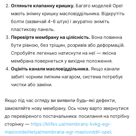
Огляньте клапанну кришку.
Багато моделей Opel
мають знімну кришку масловіддільника. Відкрутіть
болти (зазвичай 4-6 штук) і акуратно зніміть
пластикову панель.
Перевірте мембрану на цілісність.
Вона повинна
бути рівною, без тріщин, розривів або деформацій.
Спробуйте легенько натиснути на неї — якісна
мембрана повернеться у вихідне положення.
Оцініть канали масловіддільника.
Якщо канали
забиті чорним липким нагаром, система потребує
чистки або заміни.
Якщо під час огляду ви виявили будь-які дефекти,
замовляйте нову мембрану. Ось чому варто звернутися
до перевіреного постачальника: посилання на потрібну
сторінку —
https://klifex.ua/membrany-kvkg-egr-
maslootdelitelya/membrana-egr-masloviddil-opel
.