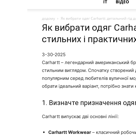
IT
ВІДЕО
додому
Як вибрати одяг Carhartt: детальний гід 
Як вибрати одяг Carha
стильних і практични
3-30-2025
Carhartt – легендарний американський бр
стильним виглядом. Спочатку створений д
популярним серед любителів вуличної моди
обрати ідеальний варіант, потрібно знати
1. Визначте призначення одя
Carhartt випускає дві основні лінії:
Carhartt Workwear
– класичний робочи