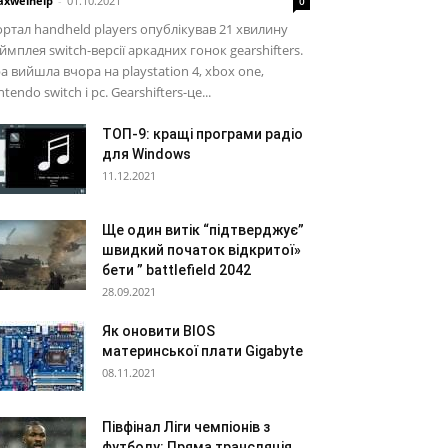
xwelhelp
-
01.10.2021
0
ртал handheld players опублікував 21 хвилину
ймплея switch-версії аркадних гонок gearshifters.
а вийшла вчора на playstation 4, xbox one,
ntendo switch і pc. Gearshifters-це...
ТОП-9: кращі програми радіо
для Windows
11.12.2021
Ще один витік “підтверджує”
швидкий початок відкритої»
бети ” battlefield 2042
28.09.2021
Як оновити BIOS
материнської плати Gigabyte
08.11.2021
Півфінал Ліги чемпіонів з
футболу: Пряма трансляція