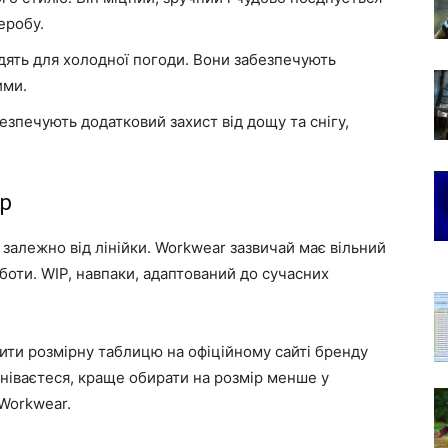
еробу.
дять для холодної погоди. Вони забезпечують
ими.
езпечують додатковий захист від дощу та снігу,
ір
я залежно від лінійки. Workwear зазвичай має вільний
боти. WIP, навпаки, адаптований до сучасних
ти розмірну таблицю на офіційному сайті бренду
мніваєтеся, краще обирати на розмір менше у
 Workwear.