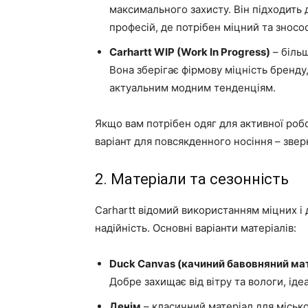
максимального захисту. Він підходить д
професій, де потрібен міцний та зносос
Carhartt WIP (Work In Progress)
– більш
Вона зберігає фірмову міцність бренду,
актуальним модним тенденціям.
Якщо вам потрібен одяг для активної роб
варіант для повсякденного носіння – зверн
2. Матеріали та сезонність
Carhartt відомий використанням міцних і 
надійність. Основні варіанти матеріалів:
Duck Canvas (качиний бавовняний ма
Добре захищає від вітру та вологи, ід
Денім
– класичний матеріал для місько