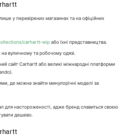
rhartt
лише у перевірених магазинах та на офіційних
llections/carhartt-wip
або їхні представництва.
 на вуличному та робочому одязі.
йний сайт Carhartt або великі міжнародні платформи
ando).
ями, де можна знайти минулорічні моделі за
нал для настороженості, адже бренд славиться своєю
тувати дешево.
rhartt